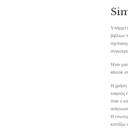
Sim
Υπάρχει 
βιβλίων 
σχεδιασμ
συγκεκριμ
Ήταν μια
ebook on
Η χρήση 
καιρούς 
όταν ο κ
ανάγνωση 
Η εσωτερ
κοιτάξω σ