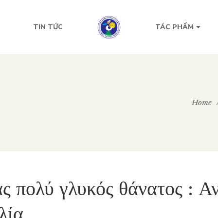
TIN TỨC
TÁC PHẨM
Home
ς πολύ γλυκός θάνατος : 
λία