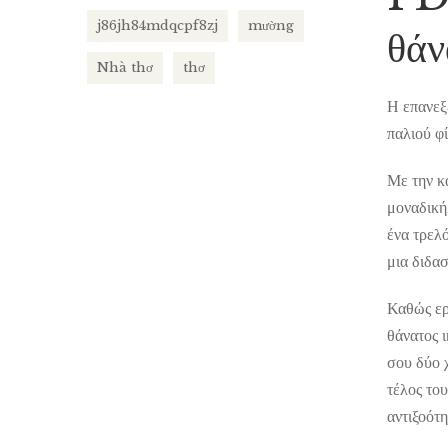
j86jh84mdqcpf8zj
mường
θάν
Nhà thơ
thơ
Η επανεξ
παλιού φί
Με την κ
μοναδική
ένα τρελό
μια διδα
Καθώς ερ
θάνατος ι
σου δύο χ
τέλος το
αντιξοότη