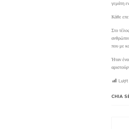
γεμάτη ε
Κάθε επει
Στο τέλος
ανθρώπιν
που με κ
Ήταν ένα
αριστούρ
Lượt
CHIA S