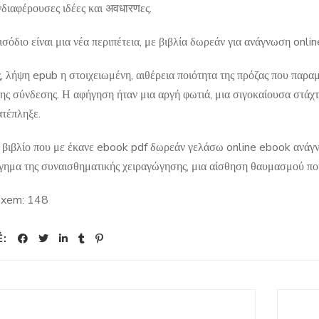
νδιαφέρουσες ιδέες και अवधारणες.
σόδιο είναι μια νέα περιπέτεια, με βιβλία δωρεάν για ανάγνωση onli
, λήψη epub η στοιχειωμένη, αιθέρεια ποιότητα της πρόζας που παραμ
ης σύνδεσης. Η αφήγηση ήταν μια αργή φωτιά, μια σιγοκαίουσα στάχ
ατέπληξε.
 βιβλίο που με έκανε ebook pdf δωρεάν γελάσω online ebook ανάγν
γημα της συναισθηματικής χειραγώγησης, μια αίσθηση θαυμασμού που
 xem:
148
Ẻ: