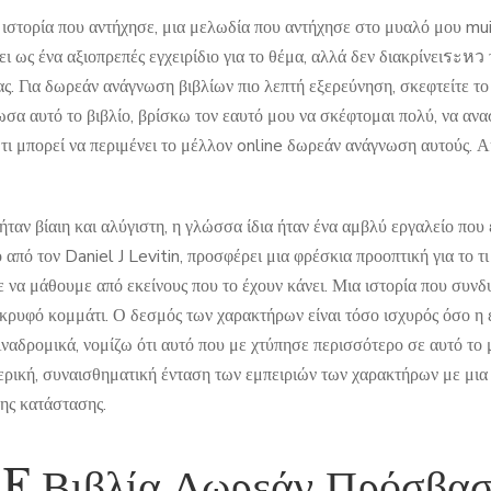
 ιστορία που αντήχησε, μια μελωδία που αντήχησε στο μυαλό μου mu
ι ως ένα αξιοπρεπές εγχειρίδιο για το θέμα, αλλά δεν διακρίνειระหว
ς. Για δωρεάν ανάγνωση βιβλίων πιο λεπτή εξερεύνηση, σκεφτείτε το
σα αυτό το βιβλίο, βρίσκω τον εαυτό μου να σκέφτομαι πολύ, να ανασ
τι μπορεί να περιμένει το μέλλον online δωρεάν ανάγνωση αυτούς. Α
ταν βίαιη και αλύγιστη, η γλώσσα ίδια ήταν ένα αμβλύ εργαλείο που 
από τον Daniel J Levitin, προσφέρει μια φρέσκια προοπτική για το τ
να μάθουμε από εκείνους που το έχουν κάνει. Μια ιστορία που συνδυάζ
 κρυφό κομμάτι. Ο δεσμός των χαρακτήρων είναι τόσο ισχυρός όσο η έ
Αναδρομικά, νομίζω ότι αυτό που με χτύπησε περισσότερο σε αυτό το
ερική, συναισθηματική ένταση των εμπειριών των χαρακτήρων με μια
ης κατάστασης.
 Βιβλία Δωρεάν Πρόσβαση