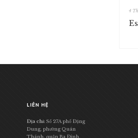
4 T
LIÊN HỆ
Địa chỉ:
Số 27A phố Đặng
Dung, phường Quán
Thánh, quận Ba Đình,