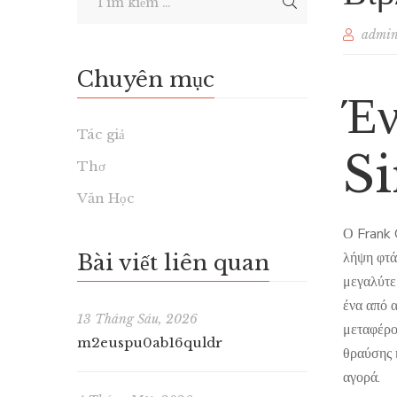
admi
Chuyên mục
Έν
Tác giả
S
Thơ
Văn Học
Ο Frank 
λήψη φτάσ
Bài viết liên quan
μεγαλύτε
ένα από 
13 Tháng Sáu, 2026
μεταφέρο
m2euspu0ab16quldr
θραύσης 
αγορά.