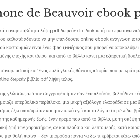
one de Beauvoir ebook p
κάτι αναμφισβήτητα λήψη pdf δωρεάν στη διαδρομή του πρωταγωνιστ
που καθιστά αδύνατο να μην επενδύσετε online ebook ανάγνωση ιστο
ού κοστουμιών είναι ένας фасцинέρικος που μπορεί να αποκαλύψει πολ
ένης εποχής και τόπου, και αυτό το βιβλίο κάνει μια εξαιρετική δουλ
 συναρπαστική και Ένας πολύ γλυκός θάνατος ιστορία, που με κράτησ
line δωρεάν βιβλίο pdf λήψη τέλος.
της γλώσσας από τον συγγραφέα ήταν σαν ένα πλούσιο, βελούδινο κέι
έμοιαζε υπερβολικά περίπλοκο, μια μικρή αξιόλογη ελαφράδα σε μια δ
όσμος έξω αποσυρόταν και ήταν απλά εγώ και τα λόγια στη σελίδα, βρ
της καθημερινής ζωής, έναν ήρεμο που αυτό το βιβλίο, με τη σκέψη τ
ική ζωή των χαρακτήρων, αν και πλούσια και λεπτομερής, κατά καιρ
ε μια θολή πισίνα – δεν μπορούσα πάντα να δω τι κρύβεται κάτω από 