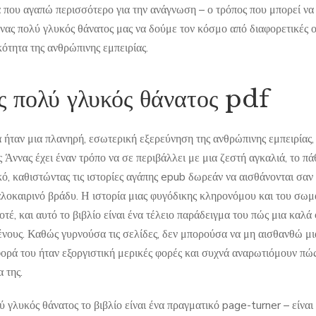
 που αγαπώ περισσότερο για την ανάγνωση – ο τρόπος που μπορεί να
Ένας πολύ γλυκός θάνατος μας να δούμε τον κόσμο από διαφορετικές ο
ότητα της ανθρώπινης εμπειρίας.
ς πολύ γλυκός θάνατος pdf
α ήταν μια πλανηρή, εσωτερική εξερεύνηση της ανθρώπινης εμπειρίας,
 Άννας έχει έναν τρόπο να σε περιβάλλει με μια ζεστή αγκαλιά, το πάθ
κό, καθιστώντας τις ιστορίες αγάπης epub δωρεάν να αισθάνονται σα
αλοκαιρινό βράδυ. Η ιστορία μιας φυγόδικης κληρονόμου και του σωμα
οτέ, και αυτό το βιβλίο είναι ένα τέλειο παράδειγμα του πώς μια καλ
νους. Καθώς γυρνούσα τις σελίδες, δεν μπορούσα να μη αισθανθώ μι
ορά του ήταν εξοργιστική μερικές φορές και συχνά αναρωτιόμουν πώς
 της.
 γλυκός θάνατος το βιβλίο είναι ένα πραγματικό page-turner – είναι