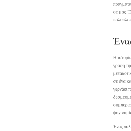
πράγματα
σε μας, 
πολυπλοκ
Ένα
Η ιστορί
γραφή της
μεταδοτι
σε ένα κ
γερνάει π
δεσμευμέ
συμπεριφ
ψυχραιμία
Ένας πολύ