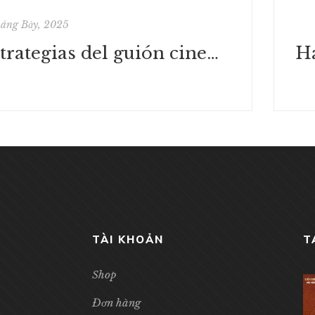
háng Bảy, 2025
Estrategias del guión cinematográfico : eBook [EPUB, PDF]
TÀI KHOẢN
T
Shop
Đơn hàng