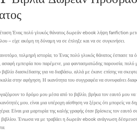
ατος
έταση Ένας πολύ γλυκός θάνατος δωρεάν ebook λήψη fanfiction μετ
λου – είχε ακόμη τη δύναμη να σε έπληξε και να σε συγκινήσει.
αινοτόμο, τολμηρή ιστορία, το Ένας πολύ γλυκός θάνατος έσπασε τα ό
, ασαφή εμπειρία που παρέμενε, μια φαντασματώδης παρουσία, πολύ
 βιβλίο διασκέδασης για να διαβάσω, αλλά με έκανε επίσης να σκεφτώ
σκαλία στην αφήγηση. Η ικανότητα του συγγραφέα να συνυφαίνει διαφο
γαζόμουν το δρόμο μου μέσα από το βιβλίο, βρήκα τον εαυτό μου να 
κανότητές μου, είναι μια υπέροχη αίσθηση να ξέρεις ότι μπορείς να δ
έρια. Είναι μια μαρτυρία της καλής γραφής όταν βρίσκεις τον εαυτό 
υ βιβλίου. Ένιωσα να με τραβάει η δωρεάν ebook ανάγνωση δέσμευσή 
τα.