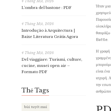
4 Tháng Một, 2026
Ήταν μια
L’ombra del bastone : PDF
χρησιμεύε
Παρουσία
4 Tháng Một, 2026
ολοκλήρω
Introdução à Arquitectura |
θαυμάζω 
Baixe Literatura Grátis Agora
Battle.
Η γραφή ή
4 Tháng Một, 2026
γραμμένο 
Del viaggiare: Turismi, culture,
μπορούμε 
cucine, musei open air –
είναι ένα
Formato PDF
ισχυρή. 
την εσωτ
Thẻ Tags
ανθρώπιν
PDF
bùi tuyết mai