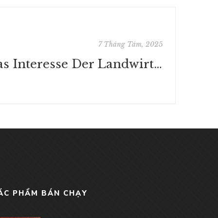
7 Tháng Tám, 2025
Das Interesse Der Landwirthschaft an Den Handelsvertr Gen: Ein R Cksick Auf Die Deutsche Handelspolitik Seit Dem Jahre 1879 - EPUB PDF
ÁC PHẨM BÁN CHẠY