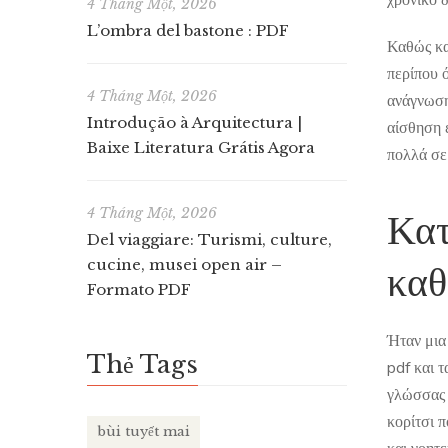
χρονικό 
4 Tháng Một, 2026
L’ombra del bastone : PDF
Καθώς κα
περίπου 
4 Tháng Một, 2026
ανάγνωση
Introdução à Arquitectura |
αίσθηση 
Baixe Literatura Grátis Agora
πολλά σε
4 Tháng Một, 2026
Κατ
Del viaggiare: Turismi, culture,
cucine, musei open air –
καθ
Formato PDF
Ήταν μια
Thẻ Tags
pdf και 
γλώσσας 
κορίτσι 
bùi tuyết mai