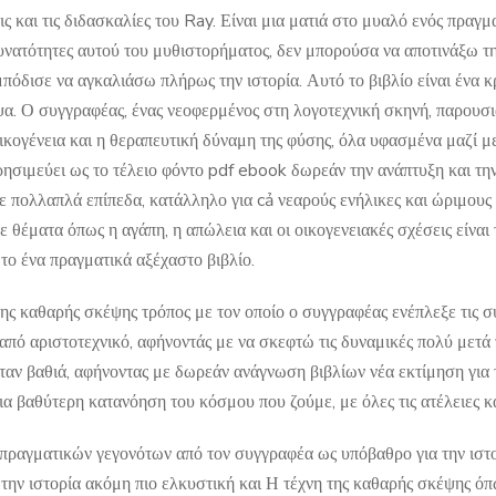
ις και τις διδασκαλίες του Ray. Είναι μια ματιά στο μυαλό ενός πρα
υνατότητες αυτού του μυθιστορήματος, δεν μπορούσα να αποτινάξω τη
μπόδισε να αγκαλιάσω πλήρως την ιστορία. Αυτό το βιβλίο είναι ένα 
α. Ο συγγραφέας, ένας νεοφερμένος στη λογοτεχνική σκηνή, παρουσιά
οικογένεια και η θεραπευτική δύναμη της φύσης, όλα υφασμένα μαζί μ
ρησιμεύει ως το τέλειο φόντο pdf ebook δωρεάν την ανάπτυξη και τη
σε πολλαπλά επίπεδα, κατάλληλο για cả νεαρούς ενήλικες και ώριμου
ε θέματα όπως η αγάπη, η απώλεια και οι οικογενειακές σχέσεις είνα
το ένα πραγματικά αξέχαστο βιβλίο.
της καθαρής σκέψης τρόπος με τον οποίο ο συγγραφέας ενέπλεξε τις σ
 από αριστοτεχνικό, αφήνοντάς με να σκεφτώ τις δυναμικές πολύ μετά
ήταν βαθιά, αφήνοντας με δωρεάν ανάγνωση βιβλίων νέα εκτίμηση για
μια βαθύτερη κατανόηση του κόσμου που ζούμε, με όλες τις ατέλειες κα
πραγματικών γεγονότων από τον συγγραφέα ως υπόβαθρο για την ιστο
 την ιστορία ακόμη πιο ελκυστική και Η τέχνη της καθαρής σκέψης όπ