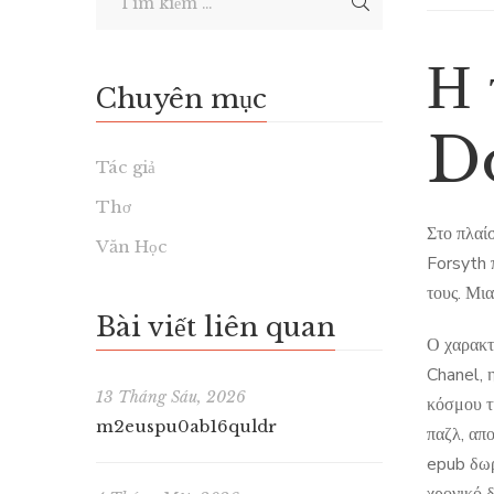
Η 
Chuyên mục
Do
Tác giả
Thơ
Στο πλαί
Văn Học
Forsyth 
τους. Μια
Bài viết liên quan
Ο χαρακτ
Chanel, η
13 Tháng Sáu, 2026
κόσμου τ
m2euspu0ab16quldr
παζλ, απο
epub δωρ