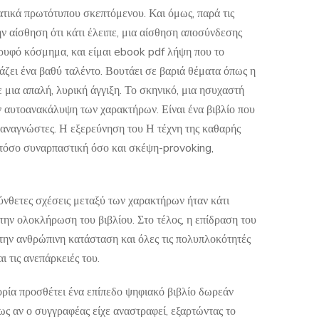
γματικά πρωτότυπου σκεπτόμενου. Και όμως, παρά τις
ν αίσθηση ότι κάτι έλειπε, μια αίσθηση αποσύνδεσης
κρυφό κόσμημα, και είμαι ebook pdf λήψη που το
ζει ένα βαθύ ταλέντο. Βουτάει σε βαριά θέματα όπως η
ε μια απαλή, λυρική άγγιξη. Το σκηνικό, μια ησυχαστή
ν αυτοανακάλυψη των χαρακτήρων. Είναι ένα βιβλίο που
ς αναγνώστες. Η εξερεύνηση του Η τέχνη της καθαρής
ι τόσο συναρπαστική όσο και σκέψη-provoking,
ύνθετες σχέσεις μεταξύ των χαρακτήρων ήταν κάτι
 την ολοκλήρωση του βιβλίου. Στο τέλος, η επίδραση του
 την ανθρώπινη κατάσταση και όλες τις πολυπλοκότητές
ι τις ανεπάρκειές του.
ρία προσθέτει ένα επίπεδο ψηφιακό βιβλίο δωρεάν
ως αν ο συγγραφέας είχε αναστραφεί, εξαρτώντας το