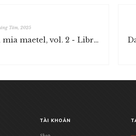
háng Tám, 2025
La mia maetel, vol. 2 - Libri PDF
TÀI KHOẢN
T
Shop