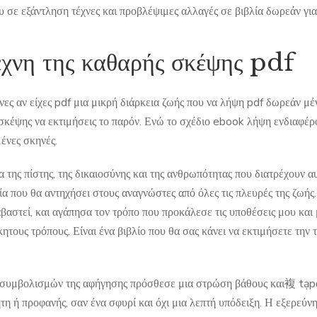
υ σε εξάντληση τέχνες και προβλέψιμες αλλαγές σε βιβλία δωρεάν γι
έχνη της καθαρής σκέψης pdf
νες αν είχες pdf μια μικρή διάρκεια ζωής που να λήψη pdf δωρεάν μέ
σκέψης να εκτιμήσεις το παρόν. Ενώ το σχέδιο ebook λήψη ενδιαφέρο
ένες σκηνές.
 της πίστης, της δικαιοσύνης και της ανθρωπότητας που διατρέχουν αυ
ία που θα αντηχήσει στους αναγνώστες από όλες τις πλευρές της ζωής
ιαβαστεί, και αγάπησα τον τρόπο που προκάλεσε τις υποθέσεις μου κα
τους τρόπους. Είναι ένα βιβλίο που θα σας κάνει να εκτιμήσετε την τ
συμβολισμών της αφήγησης πρόσθεσε μια στρώση βάθους και複 tạpότη
τη ή προφανής, σαν ένα σφυρί και όχι μια λεπτή υπόδειξη. Η εξερεύνη