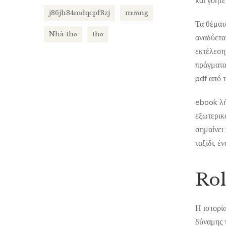
και γοητε
j86jh84mdqcpf8zj
mường
Τα θέματ
Nhà thơ
thơ
αναδύεται
εκτέλεση
πράγματα
pdf από τ
ebook λή
εξωτερικά
σημαίνει
ταξίδι, 
Rol
Η ιστορία
δύναμης τ