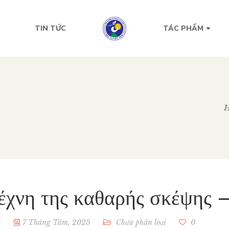
TIN TỨC
TÁC PHẨM
έχνη της καθαρής σκέψης –
n
7 Tháng Tám, 2025
Chưa phân loại
0