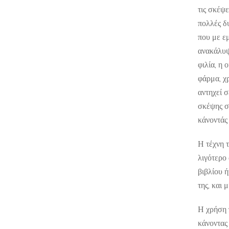
τις σκέψε
πολλές δ
που με ε
ανακάλυψ
φιλία, η 
φάρμα, χ
αντηχεί 
σκέψης σ
κάνοντάς 
Η τέχνη 
λιγότερο
βιβλίου 
της, και 
Η χρήση 
κάνοντας