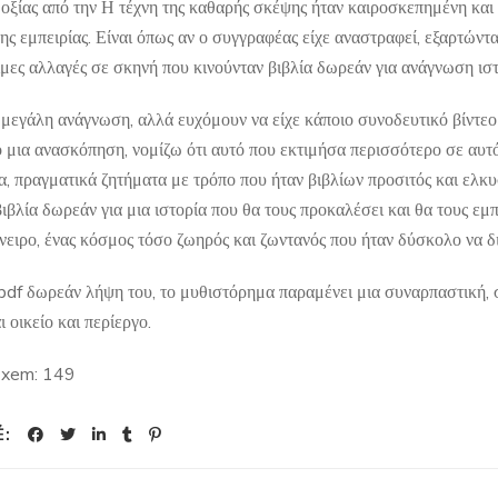
δοξίας από την Η τέχνη της καθαρής σκέψης ήταν καιροσκεπημένη και 
ς εμπειρίας. Είναι όπως αν ο συγγραφέας είχε αναστραφεί, εξαρτώντα
μες αλλαγές σε σκηνή που κινούνταν βιβλία δωρεάν για ανάγνωση ισ
 μεγάλη ανάγνωση, αλλά ευχόμουν να είχε κάποιο συνοδευτικό βίντεο 
 μια ανασκόπηση, νομίζω ότι αυτό που εκτιμήσα περισσότερο σε αυτό 
α, πραγματικά ζητήματα με τρόπο που ήταν βιβλίων προσιτός και ελκυ
βιβλία δωρεάν για μια ιστορία που θα τους προκαλέσει και θα τους ε
νειρο, ένας κόσμος τόσο ζωηρός και ζωντανός που ήταν δύσκολο να δι
pdf δωρεάν λήψη του, το μυθιστόρημα παραμένει μια συναρπαστική, 
 οικείο και περίεργο.
 xem:
149
Ẻ: