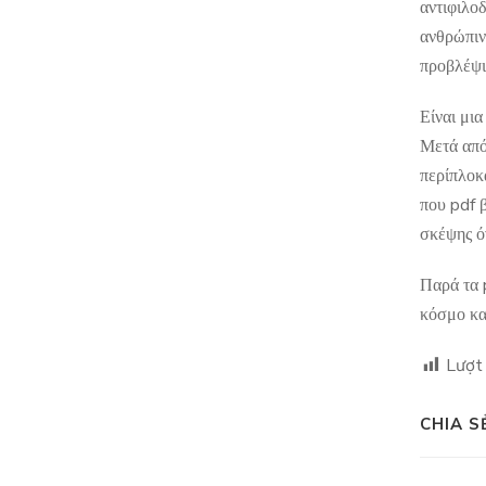
αντιφιλο
ανθρώπινη
προβλέψι
Είναι μια
Μετά από
περίπλοκ
που pdf 
σκέψης ό
Παρά τα 
κόσμο και
Lượt
CHIA S