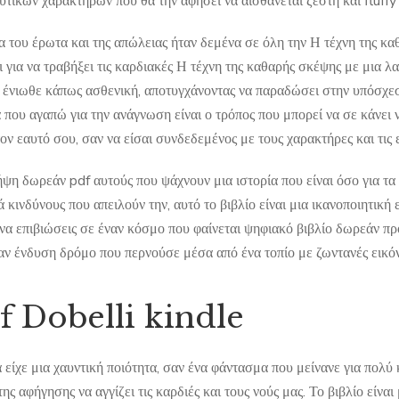
υτικών χαρακτήρων που θα την αφήσει να αισθάνεται ζεστή και fluffy
α του έρωτα και της απώλειας ήταν δεμένα σε όλη την Η τέχνη της κ
 για να τραβήξει τις καρδιακές Η τέχνη της καθαρής σκέψης με μια λ
 ένιωθε κάπως ασθενική, αποτυγχάνοντας να παραδώσει στην υπόσχεσ
 που αγαπώ για την ανάγνωση είναι ο τρόπος που μπορεί να σε κάνει 
ον εαυτό σου, σαν να είσαι συνδεδεμένος με τους χαρακτήρες και τις ε
ψη δωρεάν pdf αυτούς που ψάχνουν μια ιστορία που είναι όσο για τα 
 κινδύνους που απειλούν την, αυτό το βιβλίο είναι μια ικανοποιητική
 να επιβιώσεις σε έναν κόσμο που φαίνεται ψηφιακό βιβλίο δωρεάν προ
έναν ένδυση δρόμο που περνούσε μέσα από ένα τοπίο με ζωντανές εικό
f Dobelli kindle
 είχε μια χαυντική ποιότητα, σαν ένα φάντασμα που μείνανε για πολύ 
ης αφήγησης να αγγίζει τις καρδιές και τους νούς μας. Το βιβλίο είνα