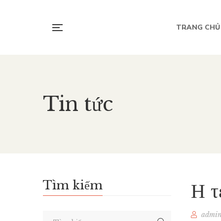
TRANG CHỦ
Tin tức
Tìm kiếm
Η τ
admi