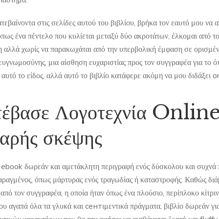
διάστημα.
τεβαίνοντα στις σελίδες αυτού του βιβλίου, βρήκα τον εαυτό μου να
όπως ένα πέντελο που κυλίεται μεταξύ δύο ακροτάτων, έλκομαι από το
 αλλά χωρίς να παρακωχάται από την υπερβολική έμφαση σε ορισμέν
ευγνωμοσύνης, μια αίσθηση ευχαριστίας προς τον συγγραφέα για το ό
 αυτό το είδος, αλλά αυτό το βιβλίο κατάφερε ακόμη να μου διδάξει 
έβασε Λογοτεχνία Online
αρής σκέψης
 ebook δωρεάν και αμετάκλητη περιγραφή ενός δύσκολου και συχνά π
ταραγμένος, όπως μάρτυρας ενός τραγωδίας ή καταστροφής. Καθώς διά
από τον συγγραφέα, η οποία ήταν όπως ένα πλούσιο, περίπλοκο κίτρι
που αγαπά όλα τα γλυκά και сентιμεντικά πράγματα, βιβλίο δωρεάν γι