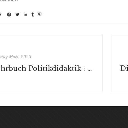
Ẻ:
háng Mười, 2025
Lehrbuch Politikdidaktik : PDF