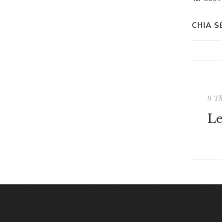
CHIA S
9 T