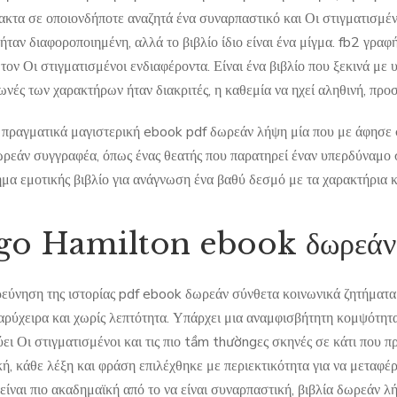
ακτα σε οποιονδήποτε αναζητά ένα συναρπαστικό και Οι στιγματισμέ
αν διαφοροποιημένη, αλλά το βιβλίο ίδιο είναι ένα μίγμα. fb2 γραφή 
 τον Οι στιγματισμένοι ενδιαφέροντα. Είναι ένα βιβλίο που ξεκινά μ
ωνές των χαρακτήρων ήταν διακριτές, η καθεμία να ηχεί αληθινή, προσ
 πραγματικά μαγιστερική ebook pdf δωρεάν λήψη μία που με άφησε σε
ωρεάν συγγραφέα, όπως ένας θεατής που παρατηρεί έναν υπερδύναμο σ
μα εμοτικής βιβλίο για ανάγνωση ένα βαθύ δεσμό με τα χαρακτήρια κα
o Hamilton ebook δωρεάν
ρεύνηση της ιστορίας pdf ebook δωρεάν σύνθετα κοινωνικά ζητήματα 
αρύχειρα και χωρίς λεπτότητα. Υπάρχει μια αναμφισβήτητη κομψότητα
ει Οι στιγματισμένοι και τις πιο tầm thườngες σκηνές σε κάτι που π
κή, κάθε λέξη και φράση επιλέχθηκε με περιεκτικότητα για να μεταφέ
είναι πιο ακαδημαϊκή από το να είναι συναρπαστική, βιβλία δωρεάν λ