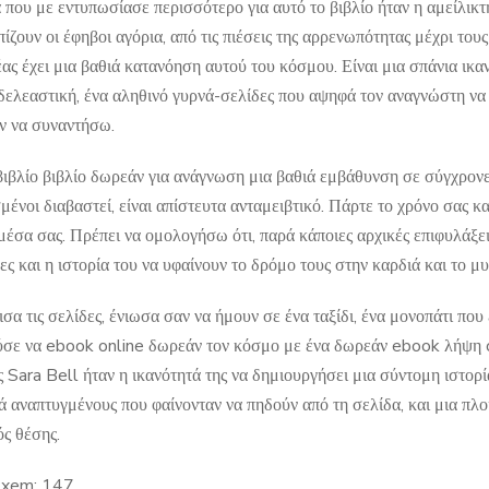
 που με εντυπωσίασε περισσότερο για αυτό το βιβλίο ήταν η αμείλικ
ίζουν οι έφηβοι αγόρια, από τις πιέσεις της αρρενωπότητας μέχρι τους
ας έχει μια βαθιά κατανόηση αυτού του κόσμου. Είναι μια σπάνια ικ
δελεαστική, ένα αληθινό γυρνά-σελίδες που αψηφά τον αναγνώστη να τ
 να συναντήσω.
ιβλίο βιβλίο δωρεάν για ανάγνωση μια βαθιά εμβάθυνση σε σύγχρονες 
σμένοι διαβαστεί, είναι απίστευτα ανταμειβτικό. Πάρτε το χρόνο σας
 μέσα σας. Πρέπει να ομολογήσω ότι, παρά κάποιες αρχικές επιφυλάξει
ς και η ιστορία του να υφαίνουν το δρόμο τους στην καρδιά και το μ
σα τις σελίδες, ένιωσα σαν να ήμουν σε ένα ταξίδι, ένα μονοπάτι πο
σε να ebook online δωρεάν τον κόσμο με ένα δωρεάν ebook λήψη on
ς Sara Bell ήταν η ικανότητά της να δημιουργήσει μια σύντομη ιστορ
ά αναπτυγμένους που φαίνονταν να πηδούν από τη σελίδα, και μια π
ός θέσης.
 xem:
147