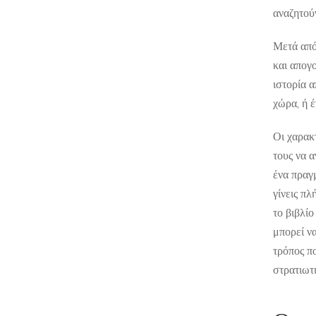
αναζητού
Μετά από
και απογ
ιστορία α
χώρα, ή 
Οι χαρακτ
τους να 
ένα πραγμ
γίνεις πλ
το βιβλίο
μπορεί να
τρόπος π
στρατιωτ