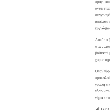
πράγματα
αντιμετωπ
συγγραφέ
απόλυτα 
ευγνώμων
Αυτό το β
στιγματι
βυθιστεί
χαρακτήρε
Όταν γύρι
προκαλού
γραφή τη
τόσο καλ
νήμα εκτ
Lượt