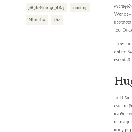
ανεπιφύλ
j86jh84mdqcpf8zj
mường
Wanda» ήτ
Nhà thơ
thơ
κρατήσει
του. Οι φ
Ήταν μια
online δ
ένα αίσθη
Hug
-> Η διε
ένιωσα β
αναδεικνύ
οικονομι
αφήγηση 