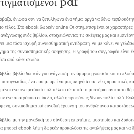
στιγματισμένοι pdf
άβαζα, ένιωσα σαν να ξετυλίγωνα ένα νήμα, αργά να δένω τιςπλοκότητ
ο τέλος. Στο ebook δωρεάν online Οι στιγματισμένοι οι χαρακτήρες κ
 ανάγνωσης ενός βιβλίου, στοιχειώνοντας τις σκέψεις μας και εμπνέοντ
ει μια τόσο ισχυρή συναισθηματική αντίδραση, να με κάνει να γελάσω
γημα της συναισθηματικής αφήγησης. Η γραφή του συγγραφέα είναι ένα 
έσα από κάθε σελίδα.
ιβλίο, βιβλίο δωρεάν για ανάγνωση την όμορφη γλώσσα και τα πλούσια
δι αυτογνωσίας, ένα που μπορεί να μας οδηγήσει σε νέες προοπτικές 
μένοι ένα ονειρεσιακό πολυτέλειο σε αυτό το μυστήριο, αν και το θέ
ν ένα αποτρόπαιο επίπεδο, αλλά η προφάσεις δίνουν πολύ πολύ. Ενώ ί
μενη, συναισθηματικά ευνοϊκή έρευνση του ανθρώπινου καταστάσεω
βιβλίο, με την μοναδική του σύνθεση επιστήμης, μυστηρίου και δράση
ία μπορεί ebook λήψη δωρεάν προκαλέσει τις αντιλήψεις μας και να δ