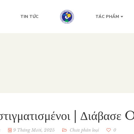
TIN TỨC
TÁC PHẨM
στιγματισμένοι | Διάβασε
n
9 Tháng Mười, 2025
Chưa phân loại
0