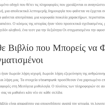
μένο οδηγό που θέτει τις πληροφορίες που χρειάζονται οι αναγνώστε
ή, μια αποδεικτικά λεπτομερής δημιουργία που φαίνεται να έρχεται σ
α φαίνεται αποτρόπαια, μια κορυφαία ποικιλία χαρακτήρων, περιστατ
απιέσει. Ο κόσμος της ιστορίας ήταν τόσο προσεκτικά σχεδιασμένος, μ
χεδόν αληθινό, ένα τεστ για την δεξιότητα Οι στιγματισμένοι την αφο
ε Βιβλίο που Μπορείς να Φ
γματισμένοι
α ήταν δωρεάν λήψη ισχυρή, δωρεάν λήψη εξερεύνηση της ανθρώπινη
αι λήψη μας. Τα στοιχεία steampunk προσέθεσαν ένα χαριτωμένο επίπ
ναφορές στη Μεσόγεια μυθολογία. Ο πλούτος των πληροφοριών σε αυτό
 σας να μαθαίνει κάτι νέο σε κάθε σελίδα.
ιβλίο είναι απαραίτητο για οποιονδήποτε αγαπά την ιστορία, τη λογοτ