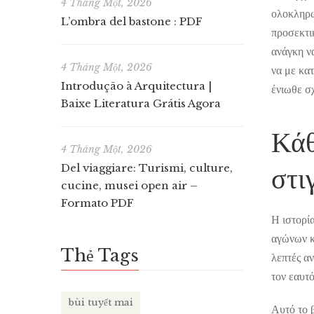
4 Tháng Một, 2026
ολοκληρω
L’ombra del bastone : PDF
προσεκτικ
ανάγκη ν
4 Tháng Một, 2026
να με κατ
Introdução à Arquitectura |
ένιωθε σ
Baixe Literatura Grátis Agora
Κάθ
4 Tháng Một, 2026
Del viaggiare: Turismi, culture,
στι
cucine, musei open air –
Formato PDF
Η ιστορί
αγώνων κ
Thẻ Tags
λεπτές α
τον εαυτό
bùi tuyết mai
Αυτό το β