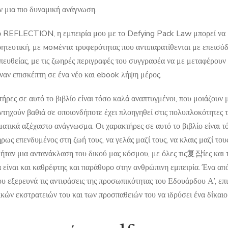
ν μια πιο δυναμική ανάγνωση.
 REFLECTION, η εμπειρία μου με το Defying Pack Law μπορεί να μ
οητευτική, με момέντα τρυφερότητας που αντιπαρατίθενται με επεισόδ
πευθείας, με τις ζωηρές περιγραφές του συγγραφέα να με μεταφέρουν 
έναν επισκέπτη σε ένα νέο και ebook λήψη μέρος.
ήρες σε αυτό το βιβλίο είναι τόσο καλά αναπτυγμένοι, που μοιάζουν μ
αντηχούν βαθιά σε οποιονδήποτε έχει πλοηγηθεί στις πολυπλοκότητες 
ατικά αξέχαστο ανάγνωσμα. Οι χαρακτήρες σε αυτό το βιβλίο είναι τό
ήρως επενδυμένος στη ζωή τους, να γελάς μαζί τους, να κλαις μαζί του
 ήταν μια αντανάκλαση του δικού μας κόσμου, με όλες τις复잡ίες και τ
 είναι και καθρέφτης και παράθυρο στην ανθρώπινη εμπειρία. Ένα από
ου εξερευνά τις αντιφάσεις της προσωπικότητας του Εδουάρδου Α’, ε
ικών εκστρατειών του και των προσπαθειών του να ιδρύσει ένα δίκαιο