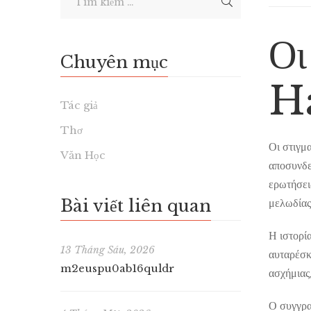
Οι
Chuyên mục
H
Tác giả
Thơ
Οι στιγμ
Văn Học
αποσυνδε
ερωτήσει
Bài viết liên quan
μελωδίας
Η ιστορί
13 Tháng Sáu, 2026
αυταρέσκ
m2euspu0ab16quldr
ασχήμιας,
Ο συγγρα