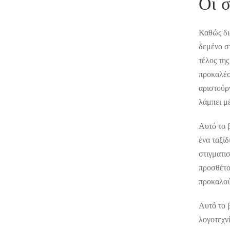
Οι 
Καθώς δι
δεμένο στ
τέλος της
προκαλέσ
αριστούρ
λάμπει μ
Αυτό το β
ένα ταξί
στιγματισ
προσθέτου
προκαλού
Αυτό το 
λογοτεχν