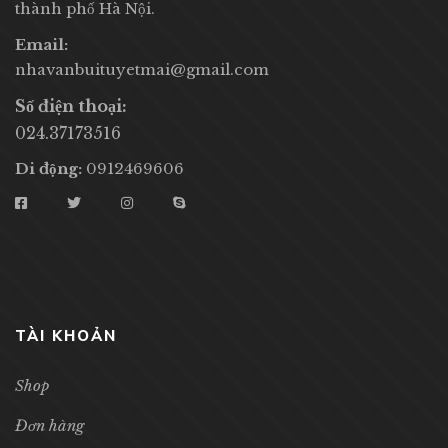
thành phố Hà Nội.
Email:
nhavanbuituyetmai@gmail.com
Số điện thoại:
024.37173516
Di động:
0912469606
TÀI KHOẢN
Shop
Đơn hàng