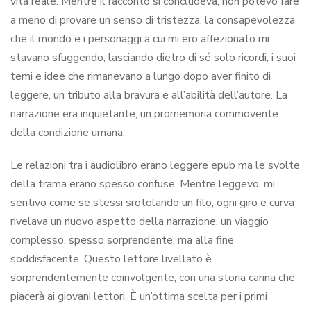
vita reale. Mentre il racconto si concludeva, non potevo fare
a meno di provare un senso di tristezza, la consapevolezza
che il mondo e i personaggi a cui mi ero affezionato mi
stavano sfuggendo, lasciando dietro di sé solo ricordi, i suoi
temi e idee che rimanevano a lungo dopo aver finito di
leggere, un tributo alla bravura e all’abilità dell’autore. La
narrazione era inquietante, un promemoria commovente
della condizione umana.
Le relazioni tra i audiolibro erano leggere epub ma le svolte
della trama erano spesso confuse. Mentre leggevo, mi
sentivo come se stessi srotolando un filo, ogni giro e curva
rivelava un nuovo aspetto della narrazione, un viaggio
complesso, spesso sorprendente, ma alla fine
soddisfacente. Questo lettore livellato è
sorprendentemente coinvolgente, con una storia carina che
piacerà ai giovani lettori. È un’ottima scelta per i primi