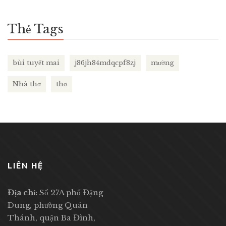
Thẻ Tags
bùi tuyết mai
j86jh84mdqcpf8zj
mường
Nhà thơ
thơ
LIÊN HỆ
Địa chỉ:
Số 27A phố Đặng
Dung, phường Quán
Thánh, quận Ba Đình,