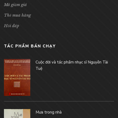
Mã giảm giá
Thẻ mua hàng
Hỏi đáp
TÁC PHẨM BÁN CHẠY
Cuộc đời và tác phẩm nhạc sĩ Nguyễn Tài
Tuệ
Mưa trong nhà