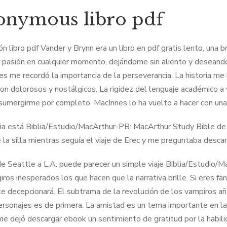
nymous libro pdf
ión libro pdf Vander y Brynn era un libro en pdf gratis lento, una
 pasión en cualquier momento, dejándome sin aliento y deseand
es me recordó la importancia de la perseverancia. La historia me h
on dolorosos y nostálgicos. La rigidez del lenguaje académico a 
sumergirme por completo. MacInnes lo ha vuelto a hacer con una 
ria está Biblia/Estudio/MacArthur-PB: MacArthur Study Bible de
 la silla mientras seguía el viaje de Erec y me preguntaba descar
 de Seattle a L.A. puede parecer un simple viaje Biblia/Estudio
iros inesperados los que hacen que la narrativa brille. Si eres fa
 te decepcionará. El subtrama de la revolución de los vampiros aña
ersonajes es de primera. La amistad es un tema importante en la
 me dejó descargar ebook un sentimiento de gratitud por la habili