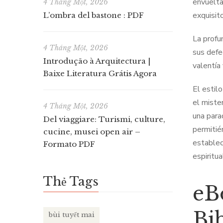
envuelta
4 Tháng Một, 2026
exquisito
L’ombra del bastone : PDF
La profu
4 Tháng Một, 2026
sus defe
Introdução à Arquitectura |
valentía 
Baixe Literatura Grátis Agora
El estilo
el miste
4 Tháng Một, 2026
una para
Del viaggiare: Turismi, culture,
permitié
cucine, musei open air –
establec
Formato PDF
espiritua
Thẻ Tags
eB
Bi
bùi tuyết mai