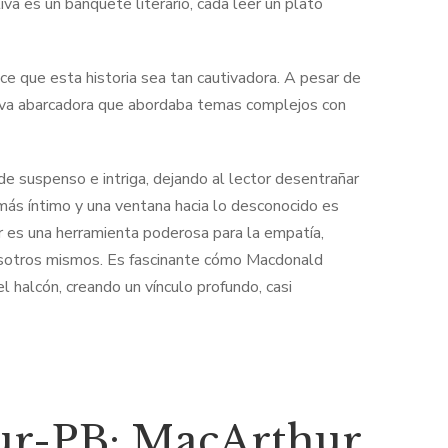
va es un banquete literario, cada leer un plato
e que esta historia sea tan cautivadora. A pesar de
rativa abarcadora que abordaba temas complejos con
os de suspenso e intriga, dejando al lector desentrañar
 más íntimo y una ventana hacia lo desconocido es
r es una herramienta poderosa para la empatía,
osotros mismos. Es fascinante cómo Macdonald
 halcón, creando un vínculo profundo, casi
ur-PB: MacArthur