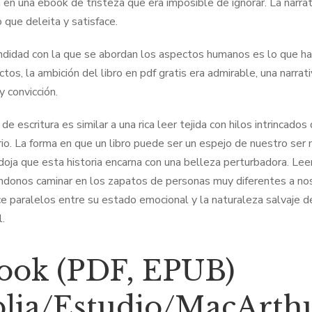
 en una ebook de tristeza que era imposible de ignorar. La narrati
 que deleita y satisface.
ndidad con la que se abordan los aspectos humanos es lo que hac
ctos, la ambición del libro en pdf gratis era admirable, una nar
y convicción.
 de escritura es similar a una rica leer tejida con hilos intrincad
rio. La forma en que un libro puede ser un espejo de nuestro ser
doja que esta historia encarna con una belleza perturbadora. Lee
ndonos caminar en los zapatos de personas muy diferentes a n
e paralelos entre su estado emocional y la naturaleza salvaje del
l.
ook (PDF, EPUB)
blia/Estudio/MacArth