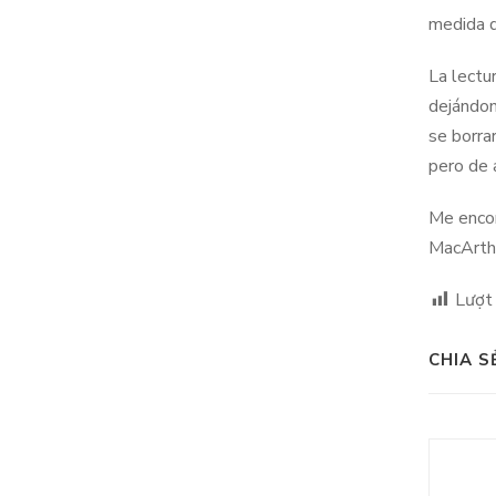
medida q
La lectu
dejándon
se borra
pero de 
Me encon
MacArthu
Lượt
CHIA S