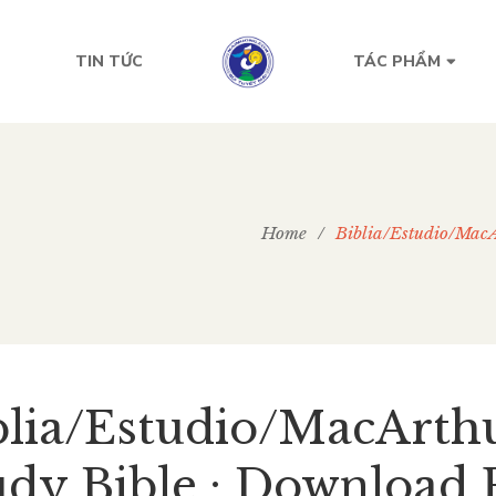
TIN TỨC
TÁC PHẨM
Home
/
Biblia/Estudio/Mac
blia/Estudio/MacArth
udy Bible : Download