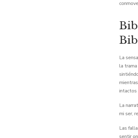
conmove
Bib
Bib
La sensa
la trama
sintiénd
mientras
intactos
La narra
mi ser, 
Las falla
sentir o