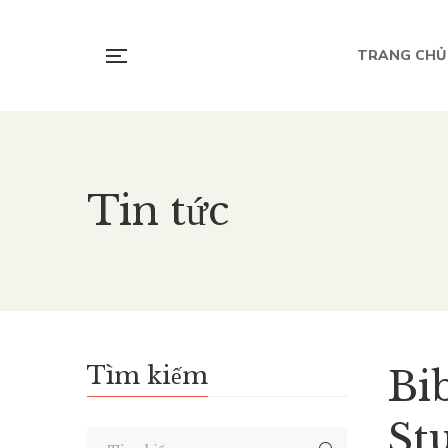
TRANG CHỦ
Tin tức
Tìm kiếm
Bi
St