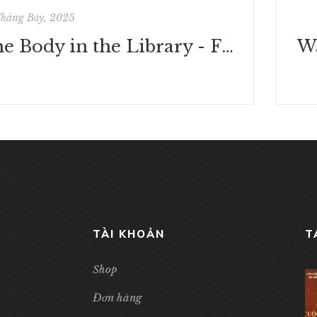
Tháng Bảy, 2025
The Body in the Library - Free Reading
TÀI KHOẢN
T
Shop
Đơn hàng