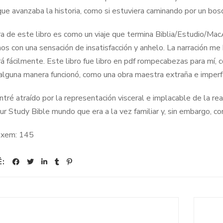
ue avanzaba la historia, como si estuviera caminando por un bosq
ra de este libro es como un viaje que termina Biblia/Estudio/Ma
os con una sensación de insatisfacción y anhelo. La narración me 
rá fácilmente. Este libro fue libro en pdf rompecabezas para mí,
alguna manera funcionó, como una obra maestra extraña e imperfe
tré atraído por la representación visceral e implacable de la rea
r Study Bible mundo que era a la vez familiar y, sin embargo, c
 xem:
145
Ẻ: