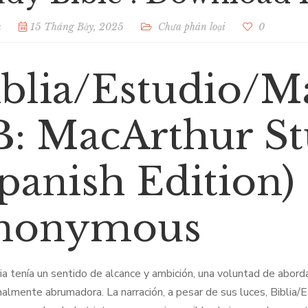
n
15 Tháng Bảy, 2025
Chưa phân loại
0
iblia/Estudio/M
B: MacArthur St
panish Edition) 
nonymous
ria tenía un sentido de alcance y ambición, una voluntad de abor
nalmente abrumadora. La narración, a pesar de sus luces, Bibli