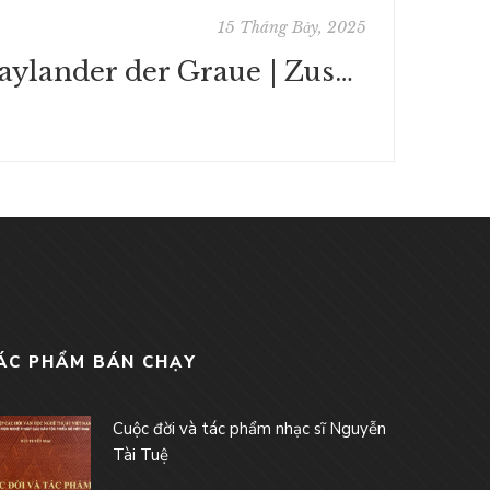
15 Tháng Bảy, 2025
Waylander der Graue | Zusammenfassung
ÁC PHẨM BÁN CHẠY
Cuộc đời và tác phẩm nhạc sĩ Nguyễn
Tài Tuệ