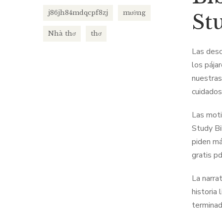
j86jh84mdqcpf8zj
mường
St
Nhà thơ
thơ
Las desc
los pája
nuestras
cuidados
Las moti
Study Bi
piden má
gratis pd
La narra
historia
terminad