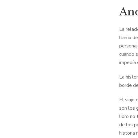
Ano
La relac
llama de
personaj
cuando s
impedía 
La histo
borde de
El viaje
son los g
libro no
de los p
historia