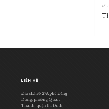
15 
LIÊN HỆ
Địa chỉ:
Số 27A phố Đặng
Dung, phường Quán
Thánh, quận Ba Đình,