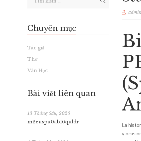
admi
Chuyên mục
B
Tác giả
P
Thơ
Văn Học
(S
Bài viết liên quan
A
13 Tháng Sáu, 2026
m2euspu0ab16quldr
La histo
y ocasio