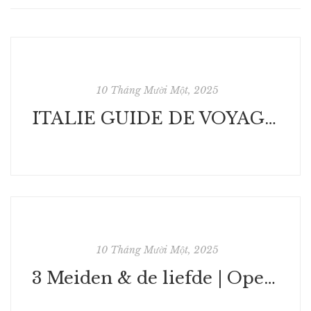
10 Tháng Mười Một, 2025
ITALIE GUIDE DE VOYAGE 2026: Ce que personne ne vous a dit avant de visiter – Trésors cachés, secrets locaux et conseils pratiques | (E-Book)
10 Tháng Mười Một, 2025
3 Meiden & de liefde | Open PDF-archief