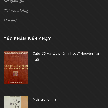
Mã giảm giá
Thẻ mua hàng
Hỏi đáp
TÁC PHẨM BÁN CHẠY
Cuộc đời và tác phẩm nhạc sĩ Nguyễn Tài
Tuệ
Mưa trong nhà