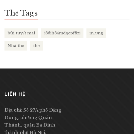
Thẻ Tags
bùi tuyết mai
j86jh84mdqcpf8zj
mường
Nhà thơ
thơ
LIÊN HỆ
Địa chỉ:
Số 27A phố Đặng
Dung, phường Quán
Thánh, quận Ba Đình,
thành phố Hà Nội.