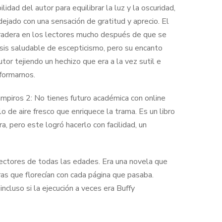
idad del autor para equilibrar la luz y la oscuridad,
ejado con una sensación de gratitud y aprecio. El
uradera en los lectores mucho después de que se
osis saludable de escepticismo, pero su encanto
or tejiendo un hechizo que era a la vez sutil e
sformarnos.
mpiros 2: No tienes futuro académica con online
 de aire fresco que enriquece la trama. Es un libro
a, pero este logró hacerlo con facilidad, un
 lectores de todas las edades. Era una novela que
bras que florecían con cada página que pasaba.
incluso si la ejecución a veces era Buffy