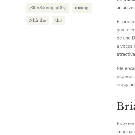
un unive
j86jh84mdqcpf8zj
mường
Nhà thơ
thơ
El poder
gran eje
de una B
a veces 
atractiv
Me encan
especial
encajand
Bri
Este enc
imaginac