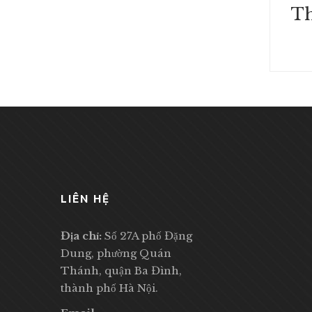
LIÊN HỆ
Địa chỉ:
Số 27A phố Đặng
Dung, phường Quán
Thánh, quận Ba Đình,
thành phố Hà Nội.