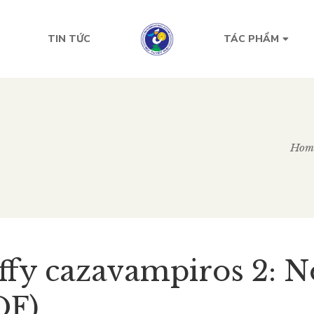
TIN TỨC
TÁC PHẨM
Hom
ffy cazavampiros 2: No
DF)