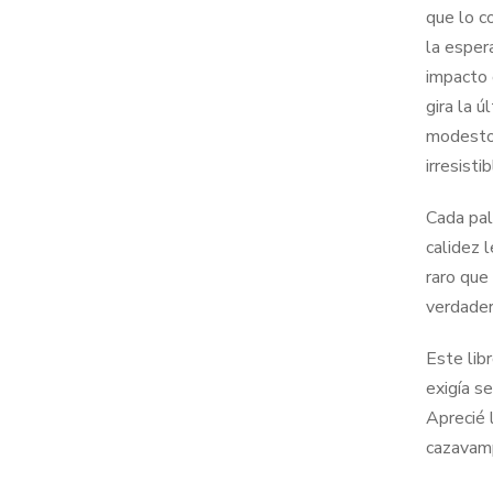
que lo co
la esper
impacto 
gira la 
modesto 
irresist
Cada pal
calidez 
raro que
verdader
Este lib
exigía s
Aprecié l
cazavamp