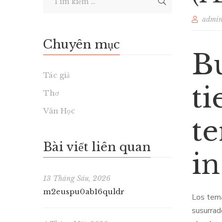
admi
Chuyên mục
Bu
Tác giả
ti
Thơ
Văn Học
t
Bài viết liên quan
in
13 Tháng Sáu, 2026
m2euspu0ab16quldr
Los tema
susurrad