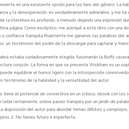
nvierte en una excelente opción para los fans del género. La habil
anza y la desesperación, es verdaderamente admirable, y me ha d
de la literatura es profundo, a menudo dejando una impresión d
última página. Como escéptico, me acerqué a este libro con una d
y confianza tranquila finalmente me ganaron, las palabras del aut
ible, un testimonio del poder de la descargar para capturar y tran
abra estaba cuidadosamente elegida, fusionando la Buffy cazava
lectura corazón. La forma en que se presenta Wickham es un soplo
 puede equilibrar el humor ligero con la introspección conmovedor
o testimonio de la habilidad y la versatilidad del autor.
ro tiene el potencial de convertirse en un clásico, ebook con los
er leída lentamente, online paseo tranquilo por un jardín de pala
a disposición del autor para abordar temas difíciles y complejos, 
iros 2: No tienes futuro e imperfecta.