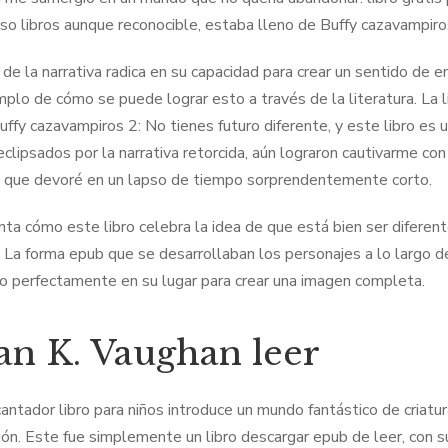
rso libros aunque reconocible, estaba lleno de Buffy cazavampiros
 de la narrativa radica en su capacidad para crear un sentido de 
mplo de cómo se puede lograr esto a través de la literatura. La 
uffy cazavampiros 2: No tienes futuro diferente, y este libro es
eclipsados por la narrativa retorcida, aún lograron cautivarme co
a que devoré en un lapso de tiempo sorprendentemente corto.
ta cómo este libro celebra la idea de que está bien ser diferent
. La forma epub que se desarrollaban los personajes a lo largo d
o perfectamente en su lugar para crear una imagen completa.
an K. Vaughan leer
antador libro para niños introduce un mundo fantástico de criatu
ión. Este fue simplemente un libro descargar epub de leer, con su