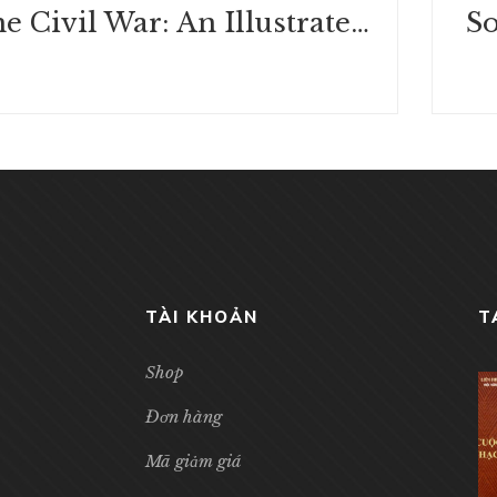
The Civil War: An Illustrated History | Kindle Ebook
TÀI KHOẢN
T
Shop
Đơn hàng
Mã giảm giá