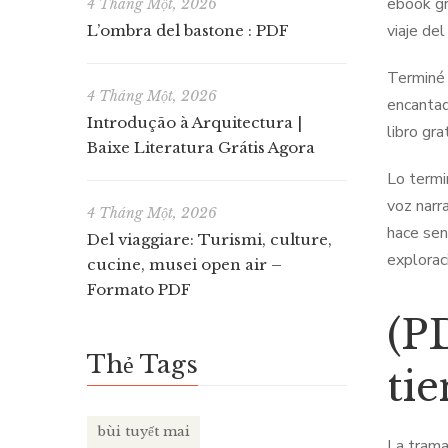
ebook gr
4 Tháng Một, 2026
viaje de
L’ombra del bastone : PDF
Terminé e
4 Tháng Một, 2026
encantad
Introdução à Arquitectura |
libro gra
Baixe Literatura Grátis Agora
Lo termi
voz narr
4 Tháng Một, 2026
hace sent
Del viaggiare: Turismi, culture,
exploraci
cucine, musei open air –
Formato PDF
(P
Thẻ Tags
ti
bùi tuyết mai
La trama