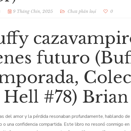
n
9 Tháng Chín, 2025
Chưa phân loại
0
ffy cazavampir
enes futuro (Buf
emporada, Cole
 Hell #78) Bria
s del amor y la pérdida resonaban profundamente, hablando de
o o una confidencia compartida. Este libro no resonó conmigo en