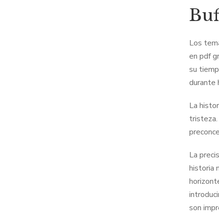
Buf
Los tema
en pdf g
su tiemp
durante 
La histo
tristeza
preconce
La preci
historia 
horizont
introduc
son impr