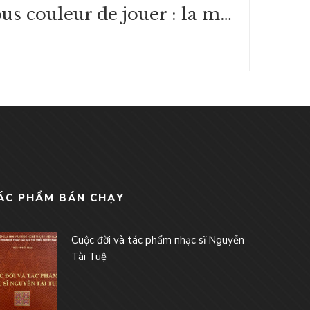
Sous couleur de jouer : la métaphore ludique - Littérature
ÁC PHẨM BÁN CHẠY
Cuộc đời và tác phẩm nhạc sĩ Nguyễn
Tài Tuệ