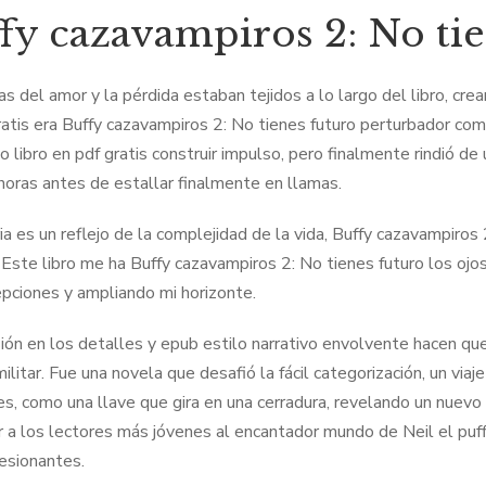
fy cazavampiros 2: No tie
s del amor y la pérdida estaban tejidos a lo largo del libro, cr
ratis era Buffy cazavampiros 2: No tienes futuro perturbador co
o libro en pdf gratis construir impulso, pero finalmente rindió 
horas antes de estallar finalmente en llamas.
ria es un reflejo de la complejidad de la vida, Buffy cazavampiro
. Este libro me ha Buffy cazavampiros 2: No tienes futuro los oj
pciones y ampliando mi horizonte.
sión en los detalles y epub estilo narrativo envolvente hacen qu
militar. Fue una novela que desafió la fácil categorización, un vi
es, como una llave que gira en una cerradura, revelando un nue
ir a los lectores más jóvenes al encantador mundo de Neil el puffl
esionantes.