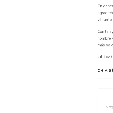
En gener
agradeci
vibrante
Con la a
nombre y
más se q
Lượt
CHIA S
9 T