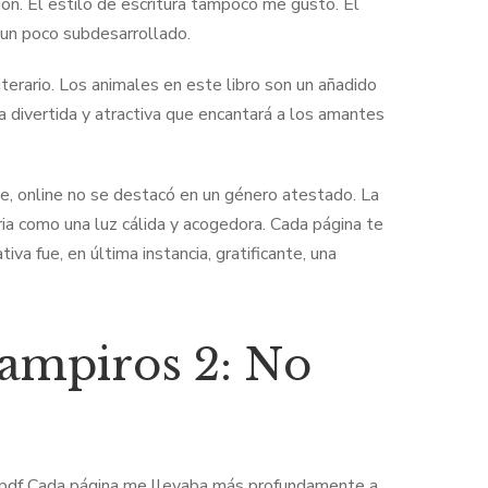
ión. El estilo de escritura tampoco me gustó. El
ó un poco subdesarrollado.
literario. Los animales en este libro son un añadido
a divertida y atractiva que encantará a los amantes
te, online no se destacó en un género atestado. La
oria como una luz cálida y acogedora. Cada página te
iva fue, en última instancia, gratificante, una
ampiros 2: No
s pdf Cada página me llevaba más profundamente a