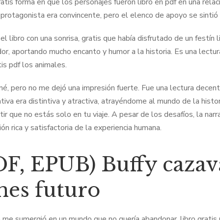
atis forma en que los personajes fueron libro en pdf en una relac
l protagonista era convincente, pero el elenco de apoyo se sinti
l libro con una sonrisa, gratis que había disfrutado de un festín 
or, aportando mucho encanto y humor a la historia. Es una lectur
tis pdf los animales.
né, pero no me dejó una impresión fuerte. Fue una lectura decen
ativa era distintiva y atractiva, atrayéndome al mundo de la hist
ir que no estás solo en tu viaje. A pesar de los desafíos, la narrat
ón rica y satisfactoria de la experiencia humana.
DF, EPUB) Buffy cazav
enes futuro
 me sumergió en un mundo que no quería abandonar. libro grati