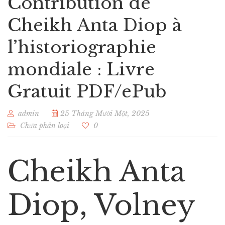
Contribution de
Cheikh Anta Diop à
l’historiographie
mondiale : Livre
Gratuit PDF/ePub
admin
25 Tháng Mười Một, 2025
Chưa phân loại
0
Cheikh Anta
Diop, Volney