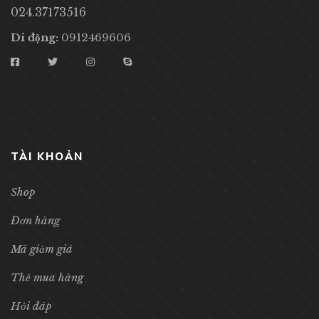
024.37173516
Di động:
0912469606
TÀI KHOẢN
Shop
Đơn hàng
Mã giảm giá
Thẻ mua hàng
Hỏi đáp