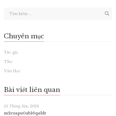
Chuyên mục
Tác giả
Thơ
Văn Học
Bài viết liên quan
13 Tháng Sáu, 2026
m2euspu0ab16quldr