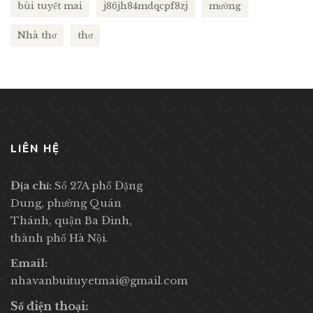
bùi tuyết mai
j86jh84mdqcpf8zj
mường
Nhà thơ
thơ
LIÊN HỆ
Địa chỉ:
Số 27A phố Đặng
Dung, phường Quán
Thánh, quận Ba Đình,
thành phố Hà Nội.
Email:
nhavanbuituyetmai@gmail.com
Số điện thoại: