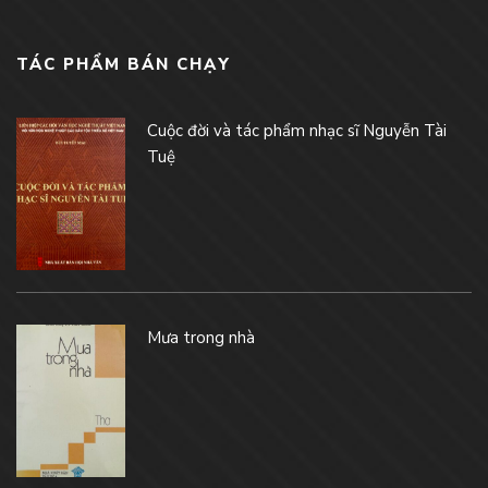
TÁC PHẨM BÁN CHẠY
Cuộc đời và tác phẩm nhạc sĩ Nguyễn Tài
Tuệ
Mưa trong nhà