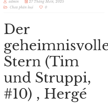
admin
27 Tháng Mười, 2025
Chưa phân loại
0
Der
geheimnisvoll
Stern (Tim
und Struppi,
#10) , Hergé