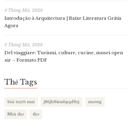
4 Tháng Một, 2026
Introdução à Arquitectura | Baixe Literatura Grátis
Agora
4 Tháng Một, 2026
Del viaggiare: Turismi, culture, cucine, musei open
air – Formato PDF
Thẻ Tags
bùi tuyết mai
j86jh84mdqcpf8zj
mường
Nhà thơ
thơ