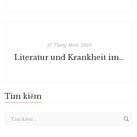
27 Tháng Mười, 2025
Literatur und Krankheit im fin-de-siècle, 1890-1914: Thomas Mann im europäischen Kontext ; die Davoser Literaturtage 2000 (Thomas-Mann-Studien) - eBook PDF
Tìm kiếm