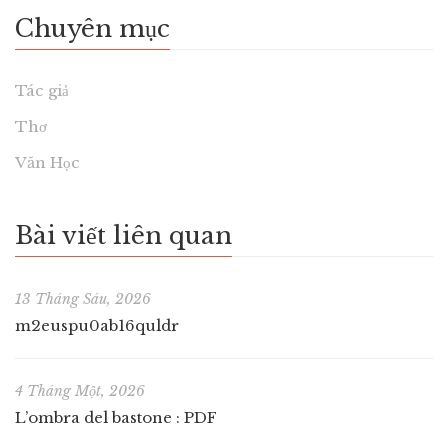
Chuyên mục
Tác giả
Thơ
Văn Học
Bài viết liên quan
13 Tháng Sáu, 2026
m2euspu0ab16quldr
4 Tháng Một, 2026
L’ombra del bastone : PDF