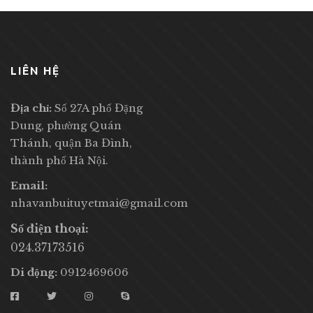
LIÊN HỆ
Địa chỉ:
Số 27A phố Đặng
Dung, phường Quán
Thánh, quận Ba Đình,
thành phố Hà Nội.
Email:
nhavanbuituyetmai@gmail.com
Số điện thoại:
024.37173516
Di động:
0912469606