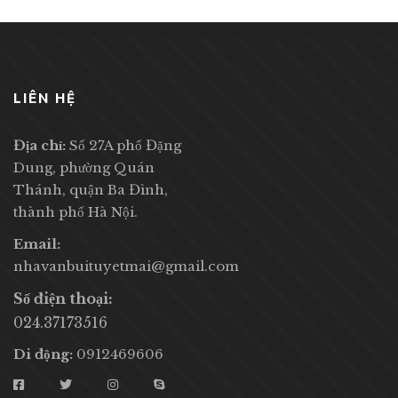
LIÊN HỆ
Địa chỉ:
Số 27A phố Đặng
Dung, phường Quán
Thánh, quận Ba Đình,
thành phố Hà Nội.
Email:
nhavanbuituyetmai@gmail.com
Số điện thoại:
024.37173516
Di động:
0912469606