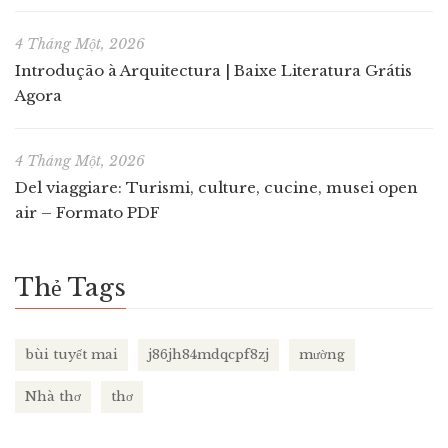
4 Tháng Một, 2026
Introdução à Arquitectura | Baixe Literatura Grátis
Agora
4 Tháng Một, 2026
Del viaggiare: Turismi, culture, cucine, musei open
air – Formato PDF
Thẻ Tags
bùi tuyết mai
j86jh84mdqcpf8zj
mường
Nhà thơ
thơ