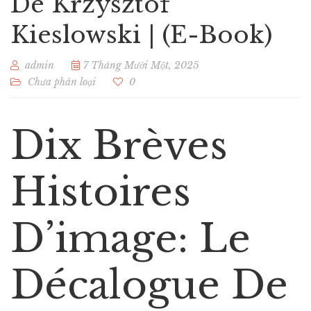
De Krzysztof
Kieslowski | (E-Book)
admin
7 Tháng Mười Một, 2025
Chưa phân loại
0
Dix Brèves
Histoires
D’image: Le
Décalogue De