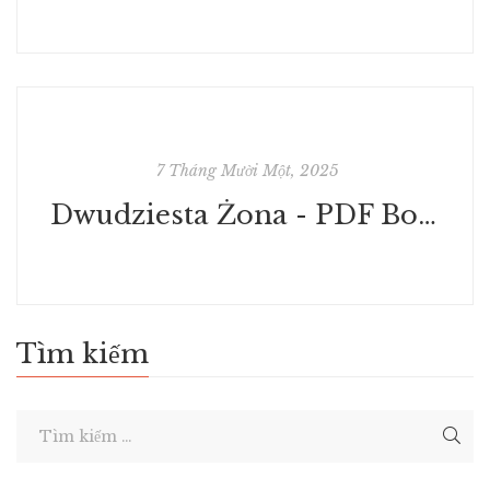
7 Tháng Mười Một, 2025
Dwudziesta Żona - PDF Book
Tìm kiếm