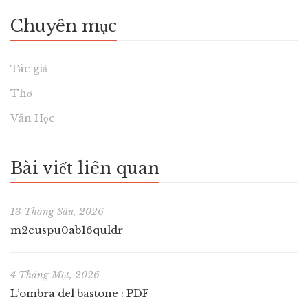
Chuyên mục
Tác giả
Thơ
Văn Học
Bài viết liên quan
13 Tháng Sáu, 2026
m2euspu0ab16quldr
4 Tháng Một, 2026
L’ombra del bastone : PDF