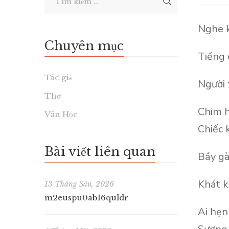
Nghe k
Chuyên mục
Tiếng 
Tác giả
Người 
Thơ
Chim h
Văn Học
Chiếc 
Bài viết liên quan
Bầy gà
Khát k
13 Tháng Sáu, 2026
m2euspu0ab16quldr
Ai hẹn