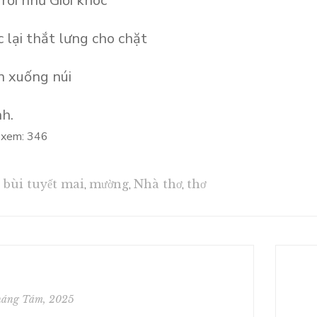
rơi như Giời khóc
 lại thắt lưng cho chặt
n xuống núi
h.
 xem:
346
bùi tuyết mai
,
mường
,
Nhà thơ
,
thơ
háng Tám, 2025