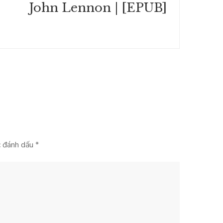
John Lennon | [EPUB]
c đánh dấu
*