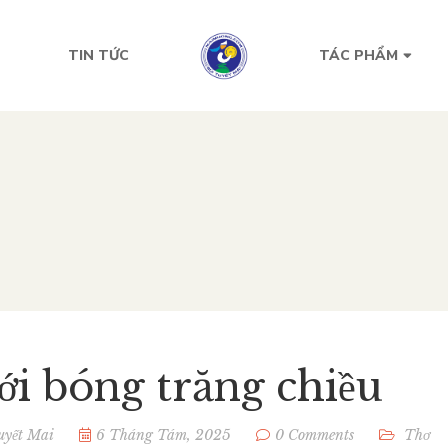
TIN TỨC
TÁC PHẨM
ới bóng trăng chiều
uyết Mai
6 Tháng Tám, 2025
0 Comments
Thơ