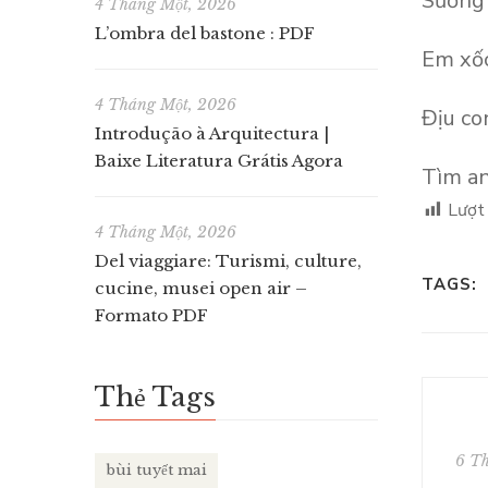
Sương 
4 Tháng Một, 2026
L’ombra del bastone : PDF
Em xốc
4 Tháng Một, 2026
Địu co
Introdução à Arquitectura |
Baixe Literatura Grátis Agora
Tìm an
Lượt
4 Tháng Một, 2026
Del viaggiare: Turismi, culture,
TAGS:
cucine, musei open air –
Formato PDF
Thẻ Tags
6 T
bùi tuyết mai