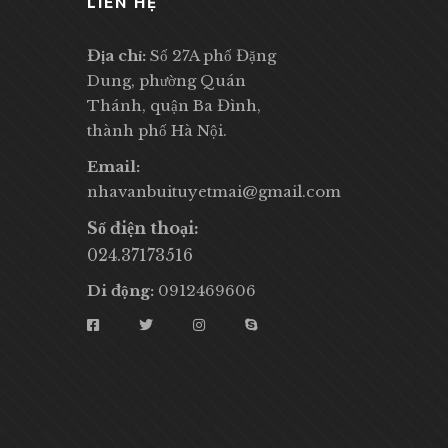
LIÊN HỆ
Địa chỉ:
Số 27A phố Đặng
Dung, phường Quán
Thánh, quận Ba Đình,
thành phố Hà Nội.
Email:
nhavanbuituyetmai@gmail.com
Số điện thoại:
024.37173516
Di động:
0912469606