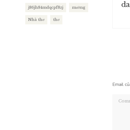
da
j86jh84mdqcpf8zj
mường
Nhà thơ
thơ
Email củ