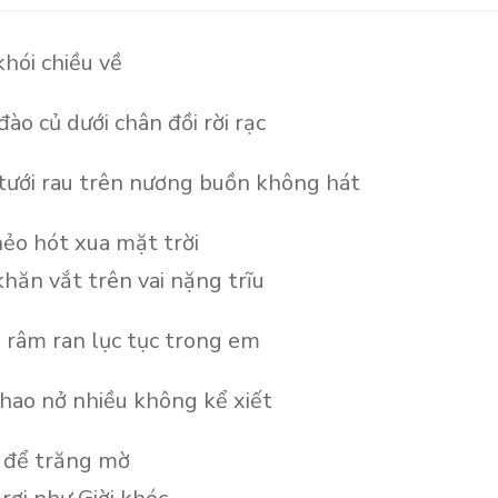
hói chiều về
đào củ dưới chân đồi rời rạc
tưới rau trên nương buồn không hát
ẻo hót xua mặt trời
khăn vắt trên vai nặng trĩu
 râm ran lục tục trong em
hao nở nhiều không kể xiết
 để trăng mờ