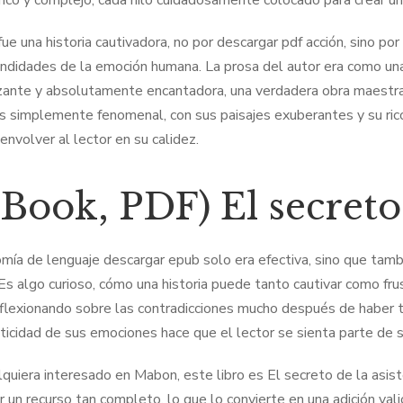
 rico y complejo, cada hilo cuidadosamente colocado para crear 
 fue una historia cautivadora, no por descargar pdf acción, sino p
undidades de la emoción humana. La prosa del autor era como una
izante y absolutamente encantadora, una verdadera obra maestra 
s simplemente fenomenal, con sus paisajes exuberantes y su rico
envolver al lector en su calidez.
Book, PDF) El secreto 
mía de lenguaje descargar epub solo era efectiva, sino que tambi
 Es algo curioso, cómo una historia puede tanto cautivar como frus
eflexionando sobre las contradicciones mucho después de haber t
ticidad de sus emociones hace que el lector se sienta parte de 
lquiera interesado en Mabon, este libro es El secreto de la asiste
 un recurso tan completo, lo que lo convierte en una adición valio