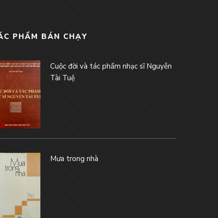
ÁC PHẨM BÁN CHẠY
Cuộc đời và tác phẩm nhạc sĩ Nguyễn
Tài Tuệ
Mưa trong nhà