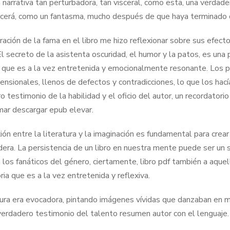
a narrativa tan perturbadora, tan visceral, como esta, una verdad
erá, como un fantasma, mucho después de que haya terminado d
ación de la fama en el libro me hizo reflexionar sobre sus efectos
El secreto de la asistenta oscuridad, el humor y la patos, es una 
a que es a la vez entretenida y emocionalmente resonante. Los p
ensionales, llenos de defectos y contradicciones, lo que los hac
 testimonio de la habilidad y el oficio del autor, un recordatorio
mar descargar epub elevar.
ión entre la literatura y la imaginación es fundamental para crea
dera. La persistencia de un libro en nuestra mente puede ser un 
a los fanáticos del género, ciertamente, libro pdf también a aquell
ria que es a la vez entretenida y reflexiva.
tura era evocadora, pintando imágenes vívidas que danzaban en
 verdadero testimonio del talento resumen autor con el lenguaje.