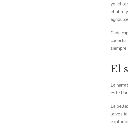
yo, el l
el libro 
agridulc
Cada cap
cosecha 
siempre.
El 
La narra
este lib
La belle
la vez f
explorac