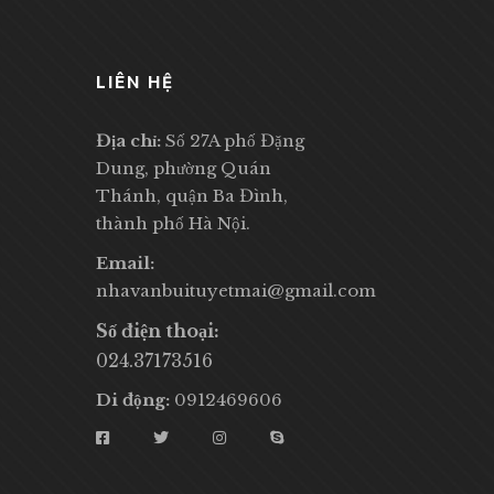
LIÊN HỆ
Địa chỉ:
Số 27A phố Đặng
Dung, phường Quán
Thánh, quận Ba Đình,
thành phố Hà Nội.
Email:
nhavanbuituyetmai@gmail.com
Số điện thoại:
024.37173516
Di động:
0912469606