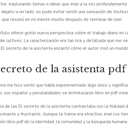
ector, explorando temas e ideas que eran a la vez profundamente 
y dejarlo a un lado, no pude evitar sentir una sensación de triste
e que resonó en mi mente mucho después de terminar de leer.
ítulo ofrece gratis nueva perspectiva sobre el trabajo diario en l
de cultivos. La caracterización era tan rica y detallada que me s
 El secreto de la asistenta encantó cómo el autor creó un mundo r
secreto de la asistenta pdf
tiva me hizo sentir que había experimentado algo único y significat
ro, sus español y peculiaridades se entrelazaron libro en pdf cre
za de las El secreto de la asistenta contrastaba con la frialdad
ascinante y frustrante. Aunque la trama era atractiva, eran los 
ión libro pdf de la identidad, la comunidad y la búsqueda humana 