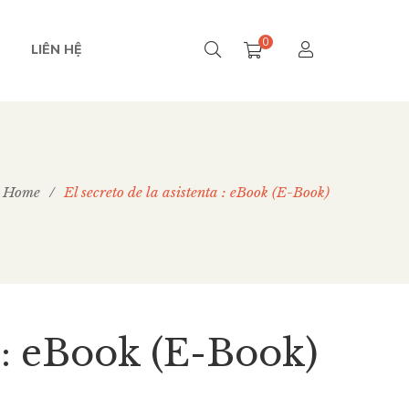
0
LIÊN HỆ
Home
/
El secreto de la asistenta : eBook (E-Book)
a : eBook (E-Book)