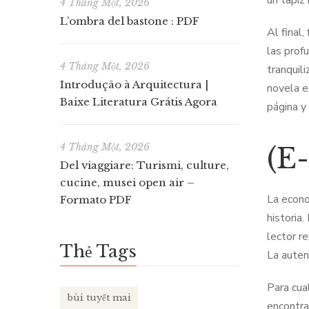
un tapiz
4 Tháng Một, 2026
L’ombra del bastone : PDF
Al final,
las prof
4 Tháng Một, 2026
tranquil
Introdução à Arquitectura |
novela e
Baixe Literatura Grátis Agora
página y 
4 Tháng Một, 2026
(E-
Del viaggiare: Turismi, culture,
cucine, musei open air –
La econo
Formato PDF
historia.
lector r
Thẻ Tags
La auten
Para cua
bùi tuyết mai
encontrar