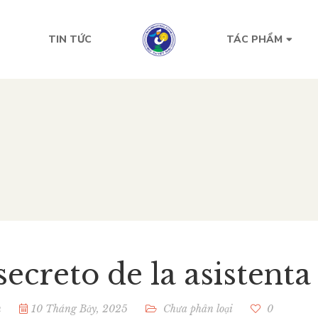
TIN TỨC
TÁC PHẨM
secreto de la asistent
n
10 Tháng Bảy, 2025
Chưa phân loại
0