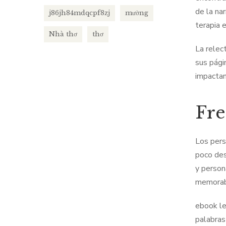
de la na
j86jh84mdqcpf8zj
mường
terapia e
Nhà thơ
thơ
La relec
sus pági
impactan
Fre
Los pers
poco des
y person
memorabl
ebook le
palabras