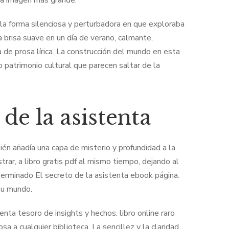
una imagen más grande.
or la forma silenciosa y perturbadora en que exploraba
 brisa suave en un día de verano, calmante,
de prosa lírica. La construcción del mundo en esta
 patrimonio cultural que parecen saltar de la
de la asistenta
én añadía una capa de misterio y profundidad a la
trar, a libro gratis pdf al mismo tiempo, dejando al
erminado El secreto de la asistenta ebook página.
su mundo.
nta tesoro de insights y hechos. libro online​ raro
sa a cualquier biblioteca. La sencillez y la claridad