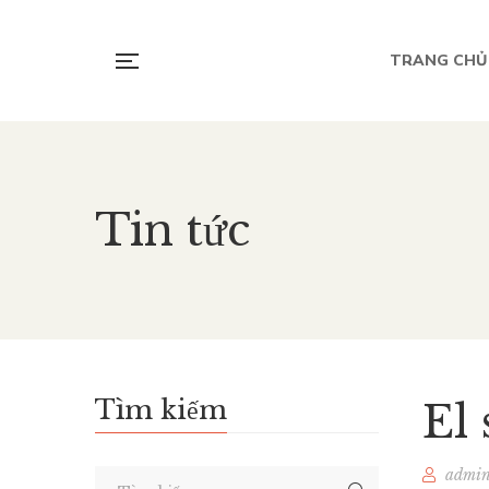
TRANG CHỦ
Tin tức
Tìm kiếm
El 
admi