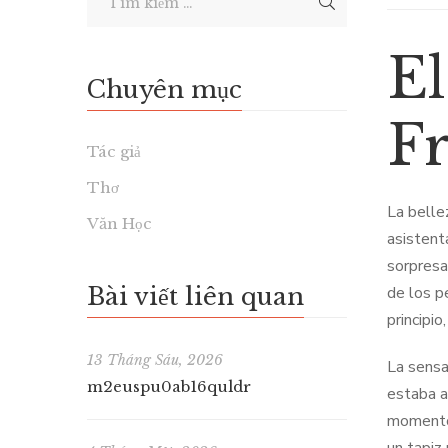
El
Chuyên mục
F
Tác giả
Thơ
La belle
Văn Học
asistent
sorpresa
Bài viết liên quan
de los p
principi
13 Tháng Sáu, 2026
La sensa
m2euspu0ab16quldr
estaba a
momentos