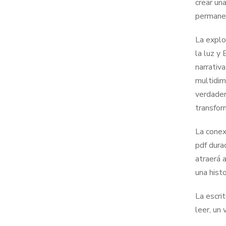
crear un
permanec
La explor
la luz y 
narrativ
multidim
verdadero
transfor
La conex
pdf dura
atraerá 
una histo
La escri
leer, un