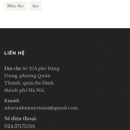
Nhà thơ
thơ
LIÊN HỆ
Địa chỉ:
Số 27A phố Đặng
Dung, phường Quán
Thánh, quận Ba Đình,
thành phố Hà Nội.
Email:
nhavanbuituyetmai@gmail.com
Số điện thoại:
024.37173516