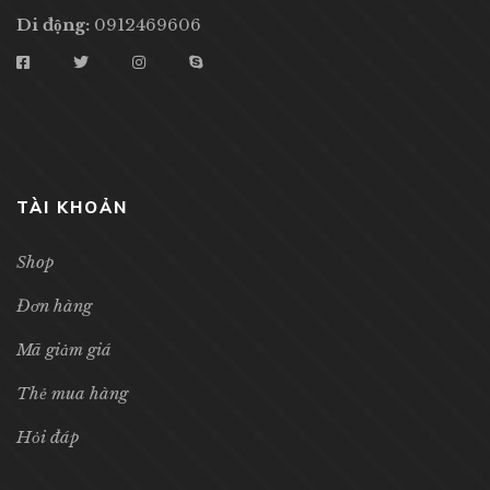
Di động:
0912469606
TÀI KHOẢN
Shop
Đơn hàng
Mã giảm giá
Thẻ mua hàng
Hỏi đáp