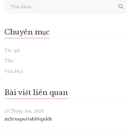
Chuyên mục
Tác giả
Thơ
Văn Học
Bài viết liên quan
13 Tháng Sáu, 2026
m2euspu0ab16quldr