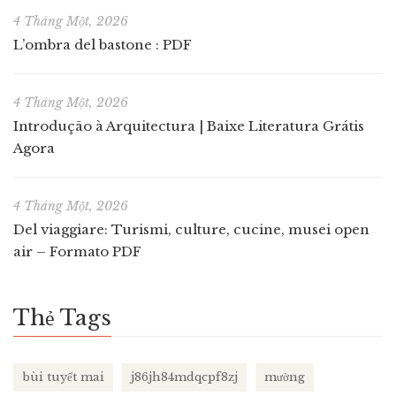
4 Tháng Một, 2026
L’ombra del bastone : PDF
4 Tháng Một, 2026
Introdução à Arquitectura | Baixe Literatura Grátis
Agora
4 Tháng Một, 2026
Del viaggiare: Turismi, culture, cucine, musei open
air – Formato PDF
Thẻ Tags
bùi tuyết mai
j86jh84mdqcpf8zj
mường