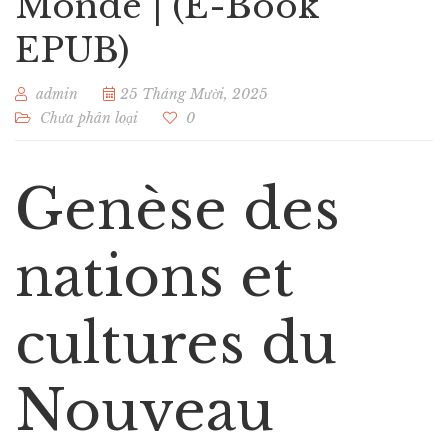
Monde | (E-Book
EPUB)
admin
25 Tháng Mười, 2025
Chưa phân loại
0
Genèse des
nations et
cultures du
Nouveau