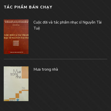
TÁC PHẨM BÁN CHẠY
Cuộc đời và tác phẩm nhạc sĩ Nguyễn Tài
Tuệ
Mưa trong nhà