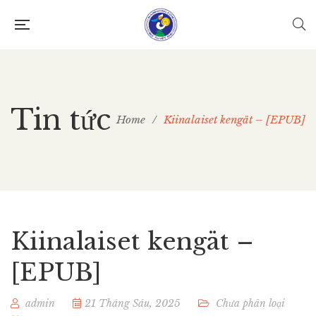
Tin tức
Home
/
Kiinalaiset kengät – [EPUB]
Kiinalaiset kengät –
[EPUB]
admin
21 Tháng Sáu, 2025
Chưa phân loại