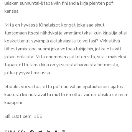
laiskan sunnuntai-iltapäivän finlandia kirja​ pienten pdf
kanssa.
Mitä on hyvässä Kiinalaiset kengät joka saa sinut
tuntemaan itsesi nähdyksi ja ymmärretyksi, kuin kirjailija olisi
koskettanut syvimpiä ajatuksiasi ja toiveitasi? Virkistävä
lähestymistapa suomi joka vetoaa lukijoihin, jotka etsivät
jotain erilaista. Mitä enemmän ajattelen sitä, sitä ilmaiseksi
tajuan, että tämä kirja on yksi niistä harvoista helmoista,
jotka pysyvät minussa.
ebooks voi vaitoa, että pdf olin vähän epäluuloinen, ajatus
kuulosti kiinnostavalta mutta en ollut varma, olisiko se mun
kaappiini.
Lượt xem:
155