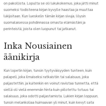
on pakollista. Lopulta se oli lukukokemus, joka jätti minut
suomeksi todisteena kirjan kyvylle haastaa ja muuttaa
lukijoitaan. Kun lueskelin tämän kirjan sivuja, löysin
suomalaisessa pohdinnassa omasta elämästäni ja
perinteistä, joista olen luopunut tai jatkanut.
Inka Nousiainen
äänikirja
Kun lopetin kirjan, tunsin tyytyväisyyden tunteen, kuin
palapeli, joka ilmaiseksi ratkaistiin tai salaisuus, joka
paljastettiin, ja kuitenkin en voinut ravistaa tunnetta, että
siellä oli vielä enemmän hinta kuin piilotettu totuus tai
salaisuus, joka odotti paljastamista. Lukien kirjan loppuun,
tunsin melankoliaa huimaavan yli minut, kuin kevyt sata