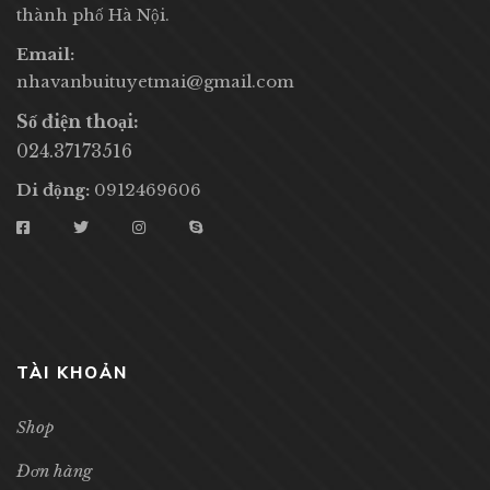
thành phố Hà Nội.
Email:
nhavanbuituyetmai@gmail.com
Số điện thoại:
024.37173516
Di động:
0912469606
TÀI KHOẢN
Shop
Đơn hàng