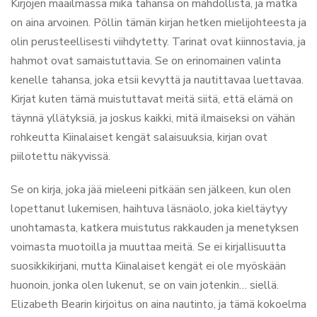
Kirjojen maailmassa mikä tahansa on mahdollista, ja matka
on aina arvoinen. Pöllin tämän kirjan hetken mielijohteesta ja
olin perusteellisesti viihdytetty. Tarinat ovat kiinnostavia, ja
hahmot ovat samaistuttavia. Se on erinomainen valinta
kenelle tahansa, joka etsii kevyttä ja nautittavaa luettavaa.
Kirjat kuten tämä muistuttavat meitä siitä, että elämä on
täynnä yllätyksiä, ja joskus kaikki, mitä ilmaiseksi on vähän
rohkeutta Kiinalaiset kengät salaisuuksia, kirjan ovat
piilotettu näkyvissä.
Se on kirja, joka jää mieleeni pitkään sen jälkeen, kun olen
lopettanut lukemisen, haihtuva läsnäolo, joka kieltäytyy
unohtamasta, katkera muistutus rakkauden ja menetyksen
voimasta muotoilla ja muuttaa meitä. Se ei kirjallisuutta
suosikkikirjani, mutta Kiinalaiset kengät ei ole myöskään
huonoin, jonka olen lukenut, se on vain jotenkin… siellä.
Elizabeth Bearin kirjoitus on aina nautinto, ja tämä kokoelma