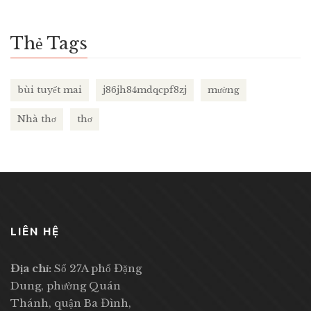
Thẻ Tags
bùi tuyết mai
j86jh84mdqcpf8zj
mường
Nhà thơ
thơ
LIÊN HỆ
Địa chỉ:
Số 27A phố Đặng
Dung, phường Quán
Thánh, quận Ba Đình,