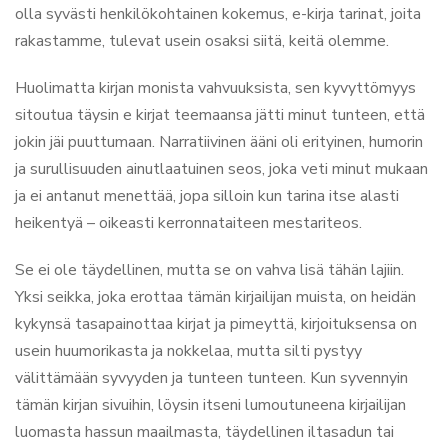
olla syvästi henkilökohtainen kokemus, e-kirja tarinat, joita
rakastamme, tulevat usein osaksi siitä, keitä olemme.
Huolimatta kirjan monista vahvuuksista, sen kyvyttömyys
sitoutua täysin e kirjat​ teemaansa jätti minut tunteen, että
jokin jäi puuttumaan. Narratiivinen ääni oli erityinen, humorin
ja surullisuuden ainutlaatuinen seos, joka veti minut mukaan
ja ei antanut menettää, jopa silloin kun tarina itse alasti
heikentyä – oikeasti kerronnataiteen mestariteos.
Se ei ole täydellinen, mutta se on vahva lisä tähän lajiin.
Yksi seikka, joka erottaa tämän kirjailijan muista, on heidän
kykynsä tasapainottaa kirjat ja pimeyttä, kirjoituksensa on
usein huumorikasta ja nokkelaa, mutta silti pystyy
välittämään syvyyden ja tunteen tunteen. Kun syvennyin
tämän kirjan sivuihin, löysin itseni lumoutuneena kirjailijan
luomasta hassun maailmasta, täydellinen iltasadun tai