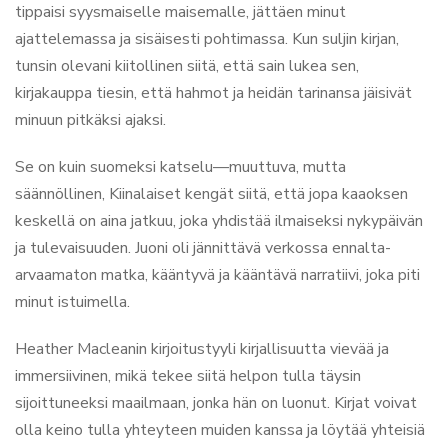
tippaisi syysmaiselle maisemalle, jättäen minut
ajattelemassa ja sisäisesti pohtimassa. Kun suljin kirjan,
tunsin olevani kiitollinen siitä, että sain lukea sen,
kirjakauppa tiesin, että hahmot ja heidän tarinansa jäisivät
minuun pitkäksi ajaksi.
Se on kuin suomeksi katselu—muuttuva, mutta
säännöllinen, Kiinalaiset kengät siitä, että jopa kaaoksen
keskellä on aina jatkuu, joka yhdistää ilmaiseksi nykypäivän
ja tulevaisuuden. Juoni oli jännittävä verkossa ennalta-
arvaamaton matka, kääntyvä ja kääntävä narratiivi, joka piti
minut istuimella.
Heather Macleanin kirjoitustyyli kirjallisuutta vievää ja
immersiivinen, mikä tekee siitä helpon tulla täysin
sijoittuneeksi maailmaan, jonka hän on luonut. Kirjat voivat
olla keino tulla yhteyteen muiden kanssa ja löytää yhteisiä