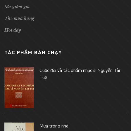
Mã giảm giá
Thẻ mua hàng
Hỏi đáp
TÁC PHẨM BÁN CHẠY
Cuộc đời và tác phẩm nhạc sĩ Nguyễn Tài
Tuệ
Mưa trong nhà