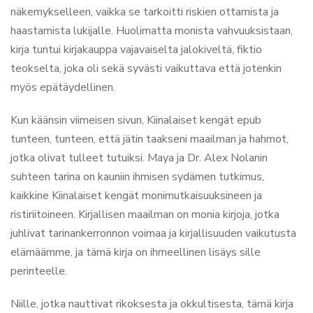
näkemykselleen, vaikka se tarkoitti riskien ottamista ja
haastamista lukijalle. Huolimatta monista vahvuuksistaan,
kirja tuntui kirjakauppa vajavaiselta jalokiveltä, fiktio
teokselta, joka oli sekä syvästi vaikuttava että jotenkin
myös epätäydellinen.
Kun käänsin viimeisen sivun, Kiinalaiset kengät epub
tunteen, tunteen, että jätin taakseni maailman ja hahmot,
jotka olivat tulleet tutuiksi. Maya ja Dr. Alex Nolanin
suhteen tarina on kauniin ihmisen sydämen tutkimus,
kaikkine Kiinalaiset kengät monimutkaisuuksineen ja
ristiriitoineen. Kirjallisen maailman on monia kirjoja, jotka
juhlivat tarinankerronnon voimaa ja kirjallisuuden vaikutusta
elämäämme, ja tämä kirja on ihmeellinen lisäys sille
perinteelle.
Niille, jotka nauttivat rikoksesta ja okkultisesta, tämä kirja