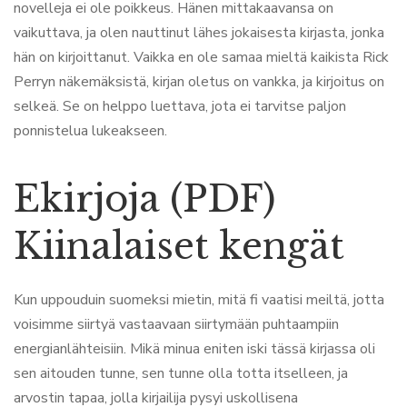
novelleja ei ole poikkeus. Hänen mittakaavansa on
vaikuttava, ja olen nauttinut lähes jokaisesta kirjasta, jonka
hän on kirjoittanut. Vaikka en ole samaa mieltä kaikista Rick
Perryn näkemäksistä, kirjan oletus on vankka, ja kirjoitus on
selkeä. Se on helppo luettava, jota ei tarvitse paljon
ponnistelua lukeakseen.
Ekirjoja (PDF)
Kiinalaiset kengät
Kun uppouduin suomeksi mietin, mitä fi vaatisi meiltä, jotta
voisimme siirtyä vastaavaan siirtymään puhtaampiin
energianlähteisiin. Mikä minua eniten iski tässä kirjassa oli
sen aitouden tunne, sen tunne olla totta itselleen, ja
arvostin tapaa, jolla kirjailija pysyi uskollisena