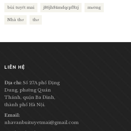
bùi tuyết mai
j86jh84mdqcpf8zj
mường
Nhà thơ
thơ
LIÊN HỆ
Địa chỉ:
Số 27A phố Đặng
Dung, phường Quán
Thánh, quận Ba Đình,
thành phố Hà Nội.
Email:
nhavanbuituyetmai@gmail.com