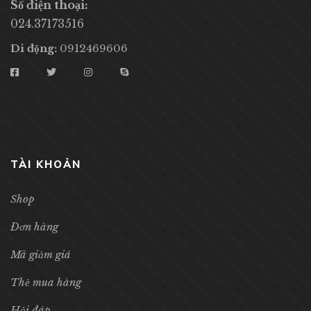
Số điện thoại:
024.37173516
Di động:
0912469606
TÀI KHOẢN
Shop
Đơn hàng
Mã giảm giá
Thẻ mua hàng
Hỏi đáp