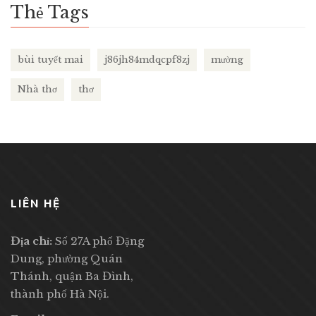
Thẻ Tags
bùi tuyết mai
j86jh84mdqcpf8zj
mường
Nhà thơ
thơ
LIÊN HỆ
Địa chỉ:
Số 27A phố Đặng
Dung, phường Quán
Thánh, quận Ba Đình,
thành phố Hà Nội.