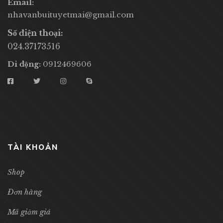
Email:
nhavanbuituyetmai@gmail.com
Số điện thoại:
024.37173516
Di động:
0912469606
TÀI KHOẢN
Shop
Đơn hàng
Mã giảm giá