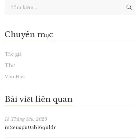
Chuyên mục
Tác giả
Thơ
Văn Học
Bài viết liên quan
13 Tháng Sáu, 2026
m2euspu0ab16quldr