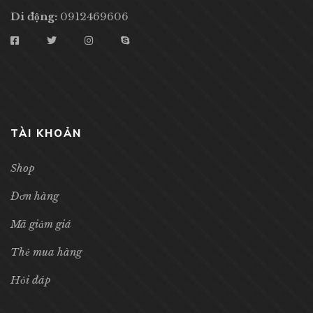
Di động:
0912469606
TÀI KHOẢN
Shop
Đơn hàng
Mã giảm giá
Thẻ mua hàng
Hỏi đáp