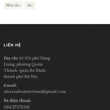
Nhà thơ
thơ
LIÊN HỆ
Địa chỉ:
Số 27A phố Đặng
Dung, phường Quán
Thánh, quận Ba Đình,
thành phố Hà Nội.
Email:
nhavanbuituyetmai@gmail.com
Số điện thoại:
024.37173516