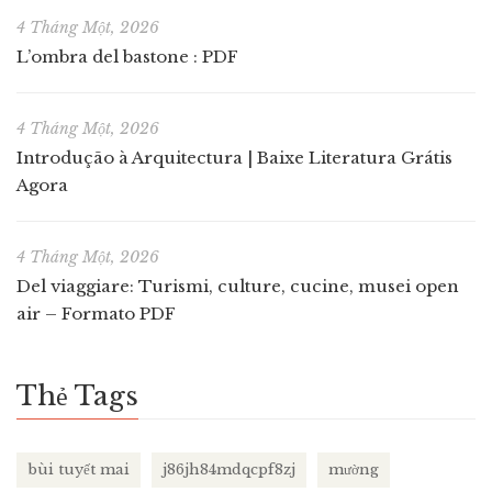
4 Tháng Một, 2026
L’ombra del bastone : PDF
4 Tháng Một, 2026
Introdução à Arquitectura | Baixe Literatura Grátis
Agora
4 Tháng Một, 2026
Del viaggiare: Turismi, culture, cucine, musei open
air – Formato PDF
Thẻ Tags
bùi tuyết mai
j86jh84mdqcpf8zj
mường