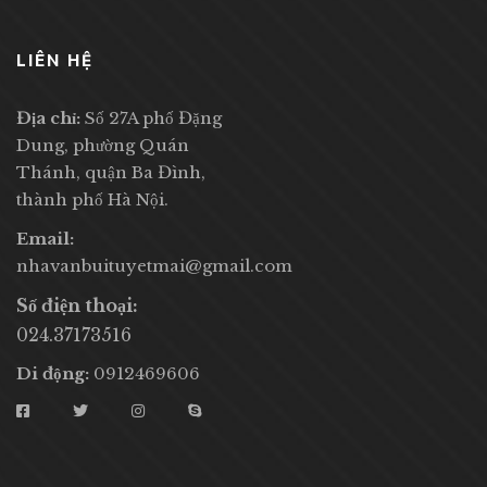
LIÊN HỆ
Địa chỉ:
Số 27A phố Đặng
Dung, phường Quán
Thánh, quận Ba Đình,
thành phố Hà Nội.
Email:
nhavanbuituyetmai@gmail.com
Số điện thoại:
024.37173516
Di động:
0912469606