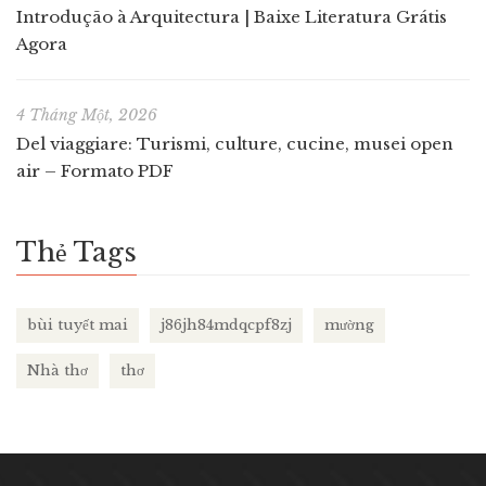
Introdução à Arquitectura | Baixe Literatura Grátis
Agora
4 Tháng Một, 2026
Del viaggiare: Turismi, culture, cucine, musei open
air – Formato PDF
Thẻ Tags
bùi tuyết mai
j86jh84mdqcpf8zj
mường
Nhà thơ
thơ