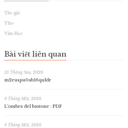
Tác giả
Thơ
Văn Học
Bài viết liên quan
13 Tháng Sáu, 2026
m2euspu0ab16quldr
4 Tháng Một, 2026
L’ombra del bastone : PDF
4 Tháng Một, 2026