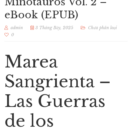
Minotauros Vol. 2 –
eBook (EPUB)
admin
3 Tháng Bảy, 2025
Chưa phân loại
0
Marea
Sangrienta –
Las Guerras
de los