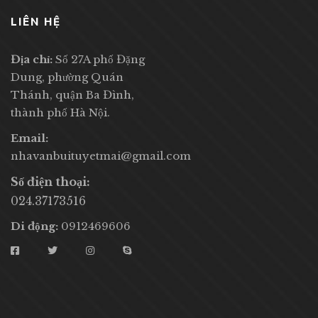
LIÊN HỆ
Địa chỉ:
Số 27A phố Đặng
Dung, phường Quán
Thánh, quận Ba Đình,
thành phố Hà Nội.
Email:
nhavanbuituyetmai@gmail.com
Số điện thoại:
024.37173516
Di động:
0912469606