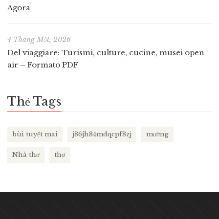
Agora
4 Tháng Một, 2026
Del viaggiare: Turismi, culture, cucine, musei open
air – Formato PDF
Thẻ Tags
bùi tuyết mai
j86jh84mdqcpf8zj
mường
Nhà thơ
thơ