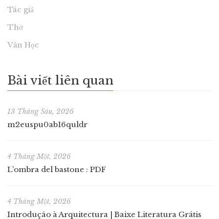
Tác giả
Thơ
Văn Học
Bài viết liên quan
13 Tháng Sáu, 2026
m2euspu0ab16quldr
4 Tháng Một, 2026
L’ombra del bastone : PDF
4 Tháng Một, 2026
Introdução à Arquitectura | Baixe Literatura Grátis