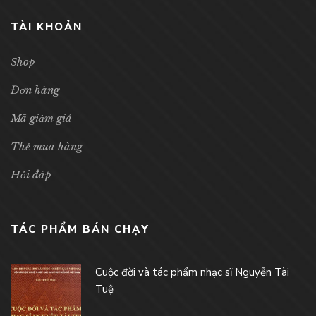
TÀI KHOẢN
Shop
Đơn hàng
Mã giảm giá
Thẻ mua hàng
Hỏi đáp
TÁC PHẨM BÁN CHẠY
Cuộc đời và tác phẩm nhạc sĩ Nguyễn Tài
Tuệ