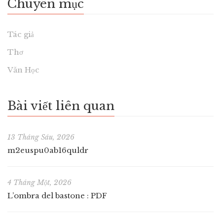
Chuyên mục
Tác giả
Thơ
Văn Học
Bài viết liên quan
13 Tháng Sáu, 2026
m2euspu0ab16quldr
4 Tháng Một, 2026
L’ombra del bastone : PDF