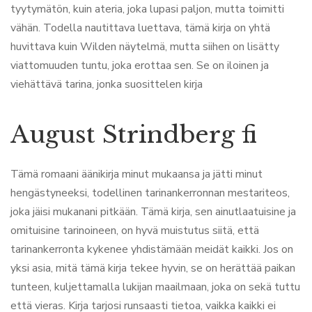
tyytymätön, kuin ateria, joka lupasi paljon, mutta toimitti
vähän. Todella nautittava luettava, tämä kirja on yhtä
huvittava kuin Wilden näytelmä, mutta siihen on lisätty
viattomuuden tuntu, joka erottaa sen. Se on iloinen ja
viehättävä tarina, jonka suosittelen kirja
August Strindberg fi
Tämä romaani äänikirja minut mukaansa ja jätti minut
hengästyneeksi, todellinen tarinankerronnan mestariteos,
joka jäisi mukanani pitkään. Tämä kirja, sen ainutlaatuisine ja
omituisine tarinoineen, on hyvä muistutus siitä, että
tarinankerronta kykenee yhdistämään meidät kaikki. Jos on
yksi asia, mitä tämä kirja tekee hyvin, se on herättää paikan
tunteen, kuljettamalla lukijan maailmaan, joka on sekä tuttu
että vieras. Kirja tarjosi runsaasti tietoa, vaikka kaikki ei