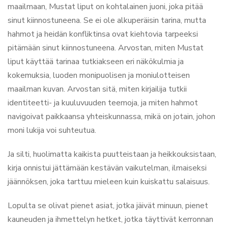
maailmaan, Mustat liput on kohtalainen juoni, joka pitää
sinut kiinnostuneena. Se ei ole alkuperäisin tarina, mutta
hahmot ja heidän konfliktinsa ovat kiehtovia tarpeeksi
pitämään sinut kiinnostuneena. Arvostan, miten Mustat
liput käyttää tarinaa tutkiakseen eri näkökulmia ja
kokemuksia, luoden monipuolisen ja moniulotteisen
maailman kuvan. Arvostan sitä, miten kirjailija tutkii
identiteetti- ja kuuluvuuden teemoja, ja miten hahmot
navigoivat paikkaansa yhteiskunnassa, mikä on jotain, johon
moni lukija voi suhteutua.
Ja silti, huolimatta kaikista puutteistaan ja heikkouksistaan,
kirja onnistui jättämään kestävän vaikutelman, ilmaiseksi
jäännöksen, joka tarttuu mieleen kuin kuiskattu salaisuus.
Lopulta se olivat pienet asiat, jotka jäivät minuun, pienet
kauneuden ja ihmettelyn hetket, jotka täyttivät kerronnan