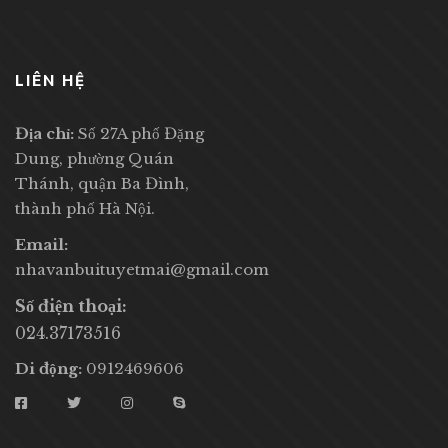
LIÊN HỆ
Địa chỉ:
Số 27A phố Đặng
Dung, phường Quán
Thánh, quận Ba Đình,
thành phố Hà Nội.
Email:
nhavanbuituyetmai@gmail.com
Số điện thoại:
024.37173516
Di động:
0912469606