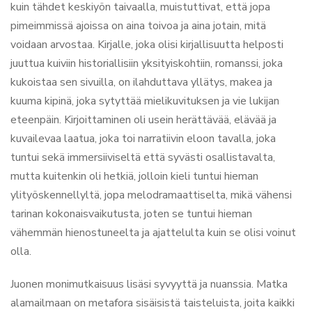
kuin tähdet keskiyön taivaalla, muistuttivat, että jopa
pimeimmissä ajoissa on aina toivoa ja aina jotain, mitä
voidaan arvostaa. Kirjalle, joka olisi kirjallisuutta helposti
juuttua kuiviin historiallisiin yksityiskohtiin, romanssi, joka
kukoistaa sen sivuilla, on ilahduttava yllätys, makea ja
kuuma kipinä, joka sytyttää mielikuvituksen ja vie lukijan
eteenpäin. Kirjoittaminen oli usein herättävää, elävää ja
kuvailevaa laatua, joka toi narratiivin eloon tavalla, joka
tuntui sekä immersiiviseltä että syvästi osallistavalta,
mutta kuitenkin oli hetkiä, jolloin kieli tuntui hieman
ylityöskennellyltä, jopa melodramaattiselta, mikä vähensi
tarinan kokonaisvaikutusta, joten se tuntui hieman
vähemmän hienostuneelta ja ajattelulta kuin se olisi voinut
olla.
Juonen monimutkaisuus lisäsi syvyyttä ja nuanssia. Matka
alamailmaan on metafora sisäisistä taisteluista, joita kaikki