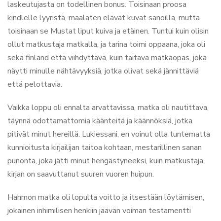
laskeutujasta on todellinen bonus. Toisinaan proosa
kindlelle lyyristä, maalaten elävät kuvat sanoilla, mutta
toisinaan se Mustat liput kuiva ja etäinen. Tuntui kuin olisin
ollut matkustaja matkalla, ja tarina toimi oppaana, joka oli
sekä finland että viihdyttävä, kuin taitava matkaopas, joka
näytti minulle nähtävyyksiä, jotka olivat sekä jännittäviä
että pelottavia.
Vaikka loppu oli ennalta arvattavissa, matka oli nautittava,
täynnä odottamattomia käänteitä ja käännöksiä, jotka
pitivät minut hereillä. Lukiessani, en voinut olla tuntematta
kunnioitusta kirjailijan taitoa kohtaan, mestarillinen sanan
punonta, joka jätti minut hengästyneeksi, kuin matkustaja,
kirjan on saavuttanut suuren vuoren huipun.
Hahmon matka oli lopulta voitto ja itsestään löytämisen,
jokainen inhimilisen henkiin jäävän voiman testamentti