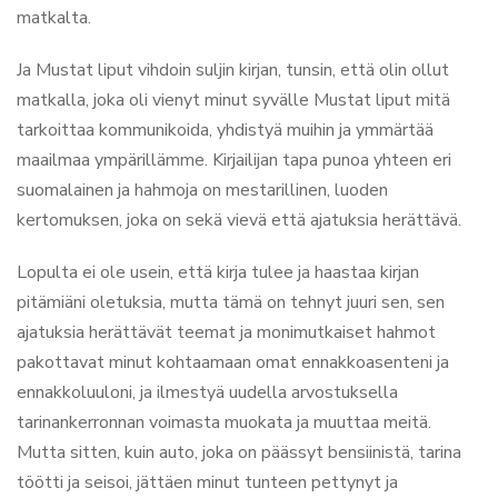
matkalta.
Ja Mustat liput vihdoin suljin kirjan, tunsin, että olin ollut
matkalla, joka oli vienyt minut syvälle Mustat liput mitä
tarkoittaa kommunikoida, yhdistyä muihin ja ymmärtää
maailmaa ympärillämme. Kirjailijan tapa punoa yhteen eri
suomalainen ja hahmoja on mestarillinen, luoden
kertomuksen, joka on sekä vievä että ajatuksia herättävä.
Lopulta ei ole usein, että kirja tulee ja haastaa kirjan
pitämiäni oletuksia, mutta tämä on tehnyt juuri sen, sen
ajatuksia herättävät teemat ja monimutkaiset hahmot
pakottavat minut kohtaamaan omat ennakkoasenteni ja
ennakkoluuloni, ja ilmestyä uudella arvostuksella
tarinankerronnan voimasta muokata ja muuttaa meitä.
Mutta sitten, kuin auto, joka on päässyt bensiinistä, tarina
töötti ja seisoi, jättäen minut tunteen pettynyt ja