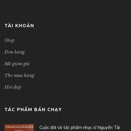
TÀI KHOẢN
Shop
Đơn hàng
Mã giảm giá
Thẻ mua hàng
Hỏi đáp
TÁC PHẨM BÁN CHẠY
Cuộc đời và tác phẩm nhạc sĩ Nguyễn Tài