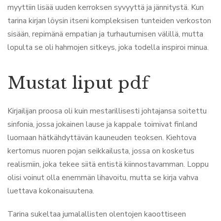
myyttiin lisää uuden kerroksen syvyyttä ja jännitystä. Kun
tarina kirjan löysin itseni kompleksisen tunteiden verkoston
sisään, repimänä empatian ja turhautumisen välillä, mutta
lopulta se oli hahmojen sitkeys, joka todella inspiroi minua.
Mustat liput pdf
Kirjailijan proosa oli kuin mestarillisesti johtajansa soitettu
sinfonia, jossa jokainen lause ja kappale toimivat finland
luomaan hätkähdyttävän kauneuden teoksen. Kiehtova
kertomus nuoren pojan seikkailusta, jossa on kosketus
realismiin, joka tekee siitä entistä kiinnostavamman. Loppu
olisi voinut olla enemmän lihavoitu, mutta se kirja vahva
luettava kokonaisuutena.
Tarina sukeltaa jumalallisten olentojen kaoottiseen