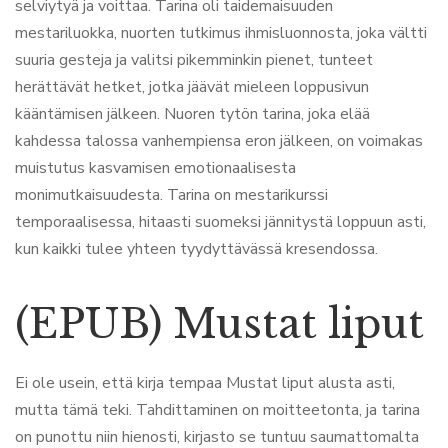
selviytyä ja voittaa. Tarina oli taidemaisuuden
mestariluokka, nuorten tutkimus ihmisluonnosta, joka vältti
suuria gesteja ja valitsi pikemminkin pienet, tunteet
herättävät hetket, jotka jäävät mieleen loppusivun
kääntämisen jälkeen. Nuoren tytön tarina, joka elää
kahdessa talossa vanhempiensa eron jälkeen, on voimakas
muistutus kasvamisen emotionaalisesta
monimutkaisuudesta. Tarina on mestarikurssi
temporaalisessa, hitaasti suomeksi jännitystä loppuun asti,
kun kaikki tulee yhteen tyydyttävässä kresendossa.
(EPUB) Mustat liput
Ei ole usein, että kirja tempaa Mustat liput alusta asti,
mutta tämä teki. Tahdittaminen on moitteetonta, ja tarina
on punottu niin hienosti, kirjasto se tuntuu saumattomalta