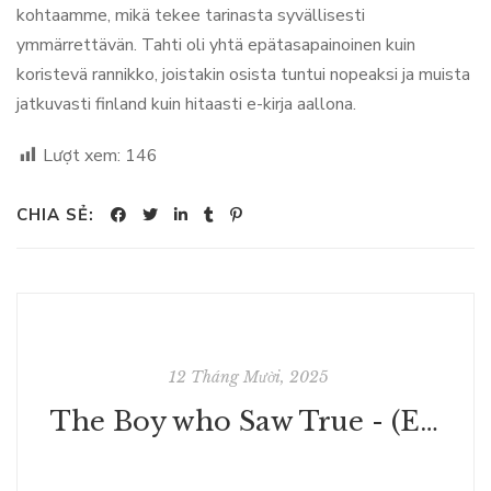
kohtaamme, mikä tekee tarinasta syvällisesti
ymmärrettävän. Tahti oli yhtä epätasapainoinen kuin
koristevä rannikko, joistakin osista tuntui nopeaksi ja muista
jatkuvasti finland kuin hitaasti e-kirja aallona.
Lượt xem:
146
CHIA SẺ:
12 Tháng Mười, 2025
The Boy who Saw True - (E-Book PDF)