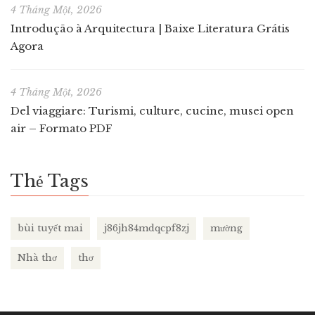
4 Tháng Một, 2026
Introdução à Arquitectura | Baixe Literatura Grátis
Agora
4 Tháng Một, 2026
Del viaggiare: Turismi, culture, cucine, musei open
air – Formato PDF
Thẻ Tags
bùi tuyết mai
j86jh84mdqcpf8zj
mường
Nhà thơ
thơ