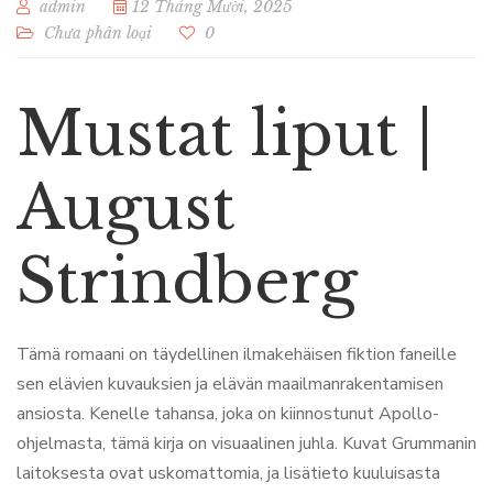
admin
12 Tháng Mười, 2025
Chưa phân loại
0
Mustat liput |
August
Strindberg
Tämä romaani on täydellinen ilmakehäisen fiktion faneille
sen elävien kuvauksien ja elävän maailmanrakentamisen
ansiosta. Kenelle tahansa, joka on kiinnostunut Apollo-
ohjelmasta, tämä kirja on visuaalinen juhla. Kuvat Grummanin
laitoksesta ovat uskomattomia, ja lisätieto kuuluisasta