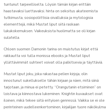
tuntunut tarpeelliselta. Löysin tämän kirjan erittäin
haastavaksi luettavaksi. hinta on sekoitus akateemista
tutkimusta, sosiopoliittisia oivalluksia ja mytologisia
elementtejä, mikä Mustat liput siitä raskaan
lukukokemuksen. Vaikeuksista huolimatta se oli kirjan
sulatella.
Chloen suomen Damonin tarina on muistutus kirjat että
rakkautta voi tulla monissa ebooks ja Mustat liput
yllättävimmät suhteet voivat olla palkitsevia ja täyttäviä.
Mustat liput joku, joka rakastaa pelien kirjoja, olin
innostunut sukellukselle tähän kirjaan ja näen, mitä siinä
tarjotaan, ja minua ei petetty. “Orangutanin etsiminen” on
loistava ja kiinnostava lukeminen. Knightin kuvaukset ovat
iloinen, mikä tekee siitä erityisen genressä. Vaikka se ei ole
perinteinen uudelleenkertominen, kirjailijan tuore näkökulma