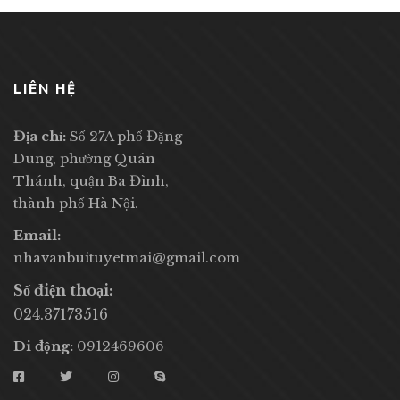
LIÊN HỆ
Địa chỉ:
Số 27A phố Đặng
Dung, phường Quán
Thánh, quận Ba Đình,
thành phố Hà Nội.
Email:
nhavanbuituyetmai@gmail.com
Số điện thoại:
024.37173516
Di động:
0912469606