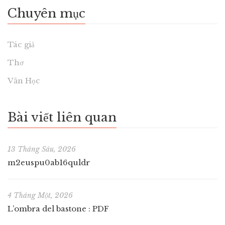
Chuyên mục
Tác giả
Thơ
Văn Học
Bài viết liên quan
13 Tháng Sáu, 2026
m2euspu0ab16quldr
4 Tháng Một, 2026
L’ombra del bastone : PDF