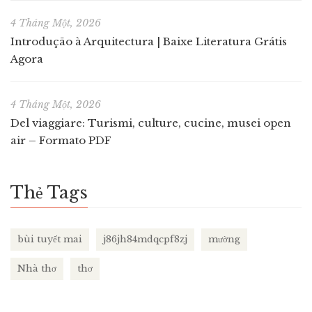
4 Tháng Một, 2026
Introdução à Arquitectura | Baixe Literatura Grátis
Agora
4 Tháng Một, 2026
Del viaggiare: Turismi, culture, cucine, musei open
air – Formato PDF
Thẻ Tags
bùi tuyết mai
j86jh84mdqcpf8zj
mường
Nhà thơ
thơ