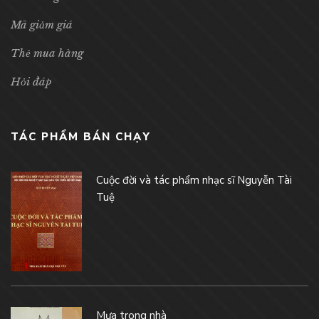
Mã giảm giá
Thẻ mua hàng
Hỏi đáp
TÁC PHẨM BÁN CHẠY
Cuộc đời và tác phẩm nhạc sĩ Nguyễn Tài
Tuệ
Mưa trong nhà