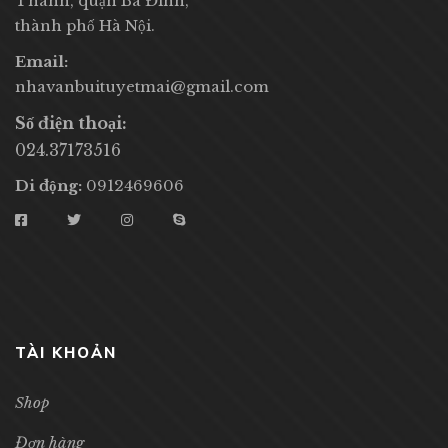
Thánh, quận Ba Đình,
thành phố Hà Nội.
Email:
nhavanbuituyetmai@gmail.com
Số điện thoại:
024.37173516
Di động:
0912469606
TÀI KHOẢN
Shop
Đơn hàng