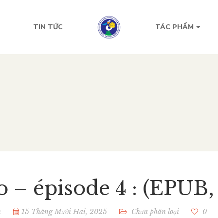
TIN TỨC
TÁC PHẨM
lo – épisode 4 : (EPUB
n
15 Tháng Mười Hai, 2025
Chưa phân loại
0