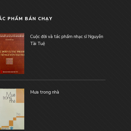
ÁC PHẨM BÁN CHẠY
Cuộc đời và tác phẩm nhạc sĩ Nguyễn
Tài Tuệ
Mưa trong nhà