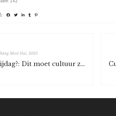
 xem:
142
Ẻ:
Tháng Mười Hai, 2025
Vrijdag?: Dit moet cultuur zijn! - Onbeperkte boeken in PDF