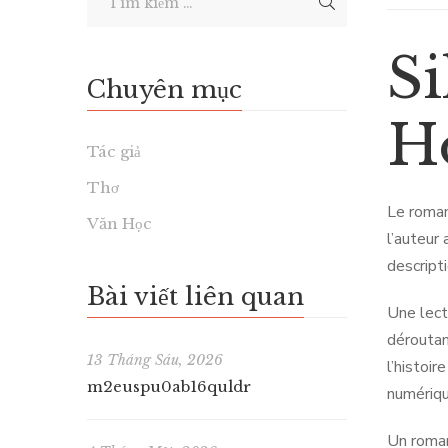
Si
Chuyên mục
H
Tác giả
Thơ
Le roman
Văn Học
l’auteur
descript
Bài viết liên quan
Une lect
déroutan
13 Tháng Sáu, 2026
l’histoi
m2euspu0ab16quldr
numériqu
Un roman