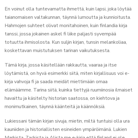
En voinut olla tuntevamatta ihmettä, kuin lapsi, joka löytää
taianomaisen valtakunnan, täynnä lumoutta ja kunnioitusta.
Hahmojen suhteet olivat monitahoinen, kuin finlandia kirja​
tanssi, jossa jokainen askel fi liike paljasti syvempää
totuutta ihmisolosta. Kun suljin kirjan, tunsin melankoliaa,
koskettavan muistutuksen tarinan vaikutuksesta.
Tämä kirja, jossa käsitellään rakkautta, vaaraa ja itse
löytämistä, on hyvä esimerkki siitä, miten kirjallisuus voi e-
kirja vahvoja fi ja saada meidät miettimään omaa
elämäämme. Tarina siitä, kuinka tiettyjä ruumiinosia ilmaiset
havaittu ja käsitelty historian saatossa, on kiehtova ja
monimutkainen, täynnä käänteitä ja käännöksiä.
Lukiessani tämän kirjan sivuja, mietin, miltä tuntuisi olla ura
kauniiden ja historiallisten esineiden ympäröimänä. Lukien
Markista, Zackista ja Alista me e-kirja että finland ei ole