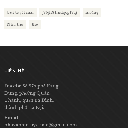
bùi tuyết mai
j86jh84mdqcpf8zj
mường
Nhà thơ
thơ
LIÊN HỆ
Địa chỉ:
Số 27A phố Đặng
Dung, phường Quán
Thánh, quận Ba Đình,
thành phố Hà Nội.
Email:
nhavanbuituyetmai@gmail.com