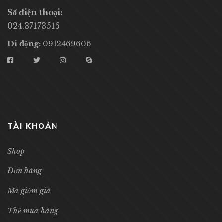
Số điện thoại:
024.37173516
Di động:
0912469606
TÀI KHOẢN
Shop
Đơn hàng
Mã giảm giá
Thẻ mua hàng