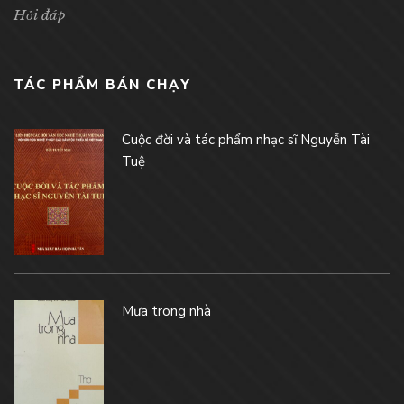
Hỏi đáp
TÁC PHẨM BÁN CHẠY
Cuộc đời và tác phẩm nhạc sĩ Nguyễn Tài
Tuệ
Mưa trong nhà