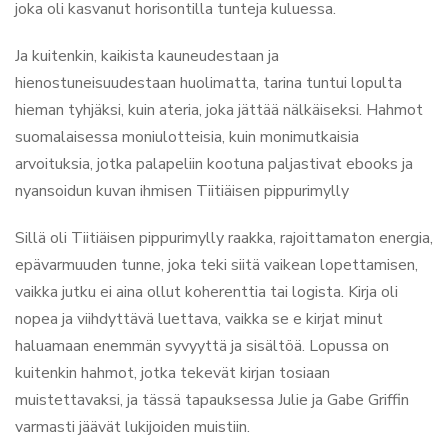
joka oli kasvanut horisontilla tunteja kuluessa.
Ja kuitenkin, kaikista kauneudestaan ja
hienostuneisuudestaan huolimatta, tarina tuntui lopulta
hieman tyhjäksi, kuin ateria, joka jättää nälkäiseksi. Hahmot
suomalaisessa moniulotteisia, kuin monimutkaisia
arvoituksia, jotka palapeliin kootuna paljastivat ebooks ja
nyansoidun kuvan ihmisen Tiitiäisen pippurimylly
Sillä oli Tiitiäisen pippurimylly raakka, rajoittamaton energia,
epävarmuuden tunne, joka teki siitä vaikean lopettamisen,
vaikka jutku ei aina ollut koherenttia tai logista. Kirja oli
nopea ja viihdyttävä luettava, vaikka se e kirjat​ minut
haluamaan enemmän syvyyttä ja sisältöä. Lopussa on
kuitenkin hahmot, jotka tekevät kirjan tosiaan
muistettavaksi, ja tässä tapauksessa Julie ja Gabe Griffin
varmasti jäävät lukijoiden muistiin.