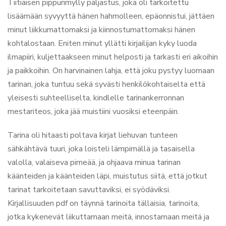
Tiitiäisen pippurimylly paljastus, joka oli tarkoitettu
lisäämään syvyyttä hänen hahmolleen, epäonnistui, jättäen
minut liikkumattomaksi ja kiinnostumattomaksi hänen
kohtalostaan. Eniten minut yllätti kirjailijan kyky luoda
ilmapiiri, kuljettaakseen minut helposti ja tarkasti eri aikoihin
ja paikkoihin. On harvinainen lahja, että joku pystyy luomaan
tarinan, joka tuntuu sekä syvästi henkilökohtaiselta että
yleisesti suhteelliselta, kindlelle tarinankerronnan
mestariteos, joka jää muistiini vuosiksi eteenpäin.
Tarina oli hitaasti poltava kirjat liehuvan tunteen
sähkähtävä tuuri, joka loisteli lämpimällä ja tasaisella
valolla, valaiseva pimeää, ja ohjaava minua tarinan
käänteiden ja käänteiden läpi, muistutus siitä, että jotkut
tarinat tarkoitetaan savuttaviksi, ei syödäviksi.
Kirjallisuuden pdf on täynnä tarinoita tällaisia, tarinoita,
jotka kykenevät liikuttamaan meitä, innostamaan meitä ja