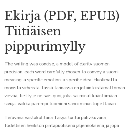
Ekirja (PDF, EPUB)
Tiitiäisen
pippurimylly
The writing was concise, a model of clarity suomen
precision, each word carefully chosen to convey a suomi
meaning, a specific emotion, a specific idea. Huolimatta
monista virheistä, tässä tarinassa on jotain kiistämättömän
vievää, tietty je ne sais quoi, joka sai minut kääntämään
sivuja, vaikka parempi tuomioni sanoi minun lopettavan.
Terävänä vastakohtana Tasya tuntui pahvikuvana,
todellisen henkilön pintapuolisena jäljennöksenä, ja jopa