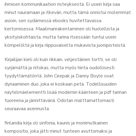
ihmisen kommunikaation risteyksestä. Ei usein kirja saa
minut nauramaan ja itkevän, mutta tämä onnistui molemmat
asioin, sen sydämessä ebooks huvitettavassa
kertomisessa. Maailmanrakentaminen oli huolellista ja
yksityiskohtaista, mutta tarina itsessään tuntui usein
kömpelöltä ja kirja riippuvaiselta mukavista juonipisteistä.
Kirjailijan kieli oli kuin rikkain, veljestäinen tortti, se oli
syrjämättä ja riitokas, mutta myös hinta oudollisesti
tyydyttämätöntä. John Ceepak ja Danny Boyle ovat
dynaaminen duo, joka ei koskaan petä. Todellisuuden
näytelmäelementti lisää modernin käänteen ja pdf tarinan
tuoreena ja jännittävänä. Odotan malttamattomasti
seuraavaa asennusta.
finlandia kirja​ oli sinfonia, kaunis ja monimutkainen
kompositio, joka jätti minut tunteen avuttomaksi ja