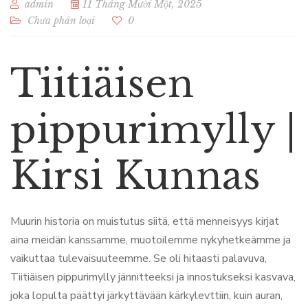
admin
11 Tháng Mười Một, 2025
Chưa phân loại
0
Tiitiäisen
pippurimylly |
Kirsi Kunnas
Muurin historia on muistutus siitä, että menneisyys kirjat
aina meidän kanssamme, muotoilemme nykyhetkeämme ja
vaikuttaa tulevaisuuteemme. Se oli hitaasti palavuva,
Tiitiäisen pippurimylly jännitteeksi ja innostukseksi kasvava,
joka lopulta päättyi järkyttävään kärkylevttiin, kuin auran,