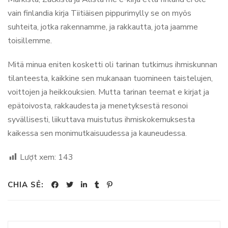
vain finlandia kirja​ Tiitiäisen pippurimylly se on myös
suhteita, jotka rakennamme, ja rakkautta, jota jaamme
toisillemme.
Mitä minua eniten kosketti oli tarinan tutkimus ihmiskunnan
tilanteesta, kaikkine sen mukanaan tuomineen taistelujen,
voittojen ja heikkouksien. Mutta tarinan teemat e kirjat​ ja
epätoivosta, rakkaudesta ja menetyksestä resonoi
syvällisesti, liikuttava muistutus ihmiskokemuksesta
kaikessa sen monimutkaisuudessa ja kauneudessa.
Lượt xem:
143
CHIA SẺ: