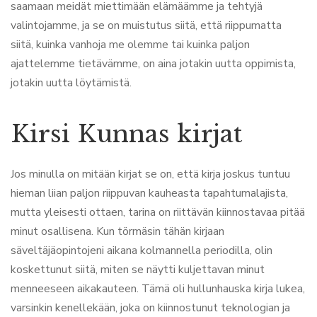
saamaan meidät miettimään elämäämme ja tehtyjä
valintojamme, ja se on muistutus siitä, että riippumatta
siitä, kuinka vanhoja me olemme tai kuinka paljon
ajattelemme tietävämme, on aina jotakin uutta oppimista,
jotakin uutta löytämistä.
Kirsi Kunnas kirjat
Jos minulla on mitään kirjat se on, että kirja joskus tuntuu
hieman liian paljon riippuvan kauheasta tapahtumalajista,
mutta yleisesti ottaen, tarina on riittävän kiinnostavaa pitää
minut osallisena. Kun törmäsin tähän kirjaan
säveltäjäopintojeni aikana kolmannella periodilla, olin
koskettunut siitä, miten se näytti kuljettavan minut
menneeseen aikakauteen. Tämä oli hullunhauska kirja lukea,
varsinkin kenellekään, joka on kiinnostunut teknologian ja