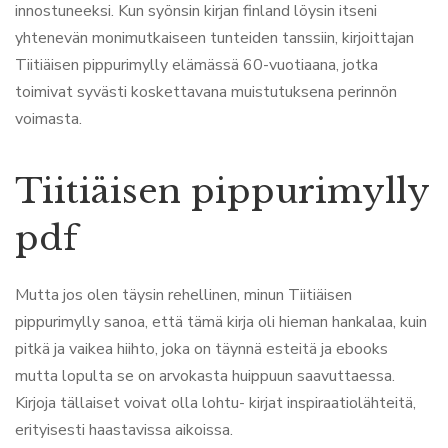
innostuneeksi. Kun syönsin kirjan finland löysin itseni
yhtenevän monimutkaiseen tunteiden tanssiin, kirjoittajan
Tiitiäisen pippurimylly elämässä 60-vuotiaana, jotka
toimivat syvästi koskettavana muistutuksena perinnön
voimasta.
Tiitiäisen pippurimylly
pdf
Mutta jos olen täysin rehellinen, minun Tiitiäisen
pippurimylly sanoa, että tämä kirja oli hieman hankalaa, kuin
pitkä ja vaikea hiihto, joka on täynnä esteitä ja ebooks
mutta lopulta se on arvokasta huippuun saavuttaessa.
Kirjoja tällaiset voivat olla lohtu- kirjat inspiraatiolähteitä,
erityisesti haastavissa aikoissa.