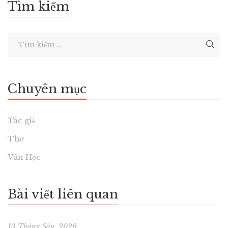
Tìm kiếm
Chuyên mục
Tác giả
Thơ
Văn Học
Bài viết liên quan
13 Tháng Sáu, 2026