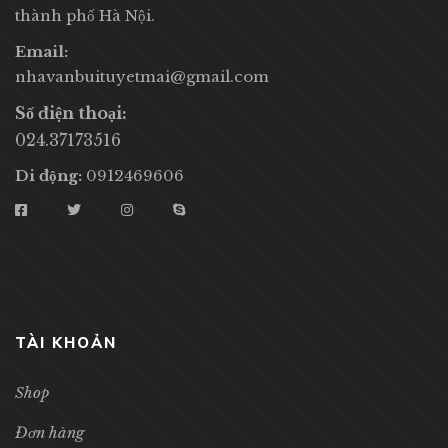
thành phố Hà Nội.
Email:
nhavanbuituyetmai@gmail.com
Số điện thoại:
024.37173516
Di động:
0912469606
TÀI KHOẢN
Shop
Đơn hàng