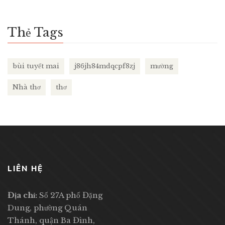
Thẻ Tags
bùi tuyết mai
j86jh84mdqcpf8zj
mường
Nhà thơ
thơ
LIÊN HỆ
Địa chỉ:
Số 27A phố Đặng
Dung, phường Quán
Thánh, quận Ba Đình,