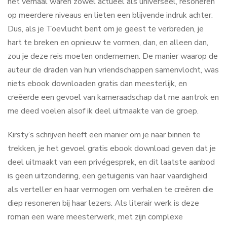
het verhaal waren zowel actueel als universeel, resoneren
op meerdere niveaus en lieten een blijvende indruk achter.
Dus, als je Toevlucht bent om je geest te verbreden, je
hart te breken en opnieuw te vormen, dan, en alleen dan,
zou je deze reis moeten ondernemen. De manier waarop de
auteur de draden van hun vriendschappen samenvlocht, was
niets ebook downloaden gratis dan meesterlijk, en
creëerde een gevoel van kameraadschap dat me aantrok en
me deed voelen alsof ik deel uitmaakte van de groep.
Kirsty’s schrijven heeft een manier om je naar binnen te
trekken, je het gevoel gratis ebook download geven dat je
deel uitmaakt van een privégesprek, en dit laatste aanbod
is geen uitzondering, een getuigenis van haar vaardigheid
als verteller en haar vermogen om verhalen te creëren die
diep resoneren bij haar lezers. Als literair werk is deze
roman een ware meesterwerk, met zijn complexe