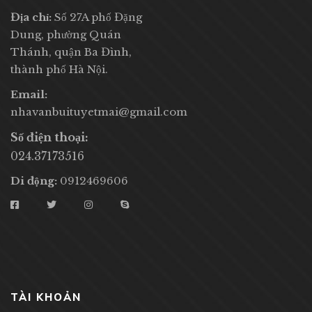
Địa chỉ:
Số 27A phố Đặng
Dung, phường Quán
Thánh, quận Ba Đình,
thành phố Hà Nội.
Email:
nhavanbuituyetmai@gmail.com
Số điện thoại:
024.37173516
Di động:
0912469606
TÀI KHOẢN