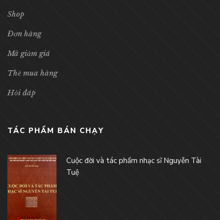
Shop
Đơn hàng
Mã giảm giá
Thẻ mua hàng
Hỏi đáp
TÁC PHẨM BÁN CHẠY
Cuộc đời và tác phẩm nhạc sĩ Nguyễn Tài
Tuệ