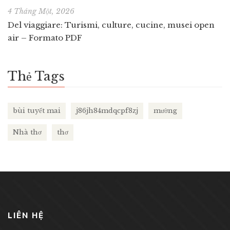
4 Tháng Một, 2026
Del viaggiare: Turismi, culture, cucine, musei open
air – Formato PDF
Thẻ Tags
bùi tuyết mai
j86jh84mdqcpf8zj
mường
Nhà thơ
thơ
LIÊN HỆ