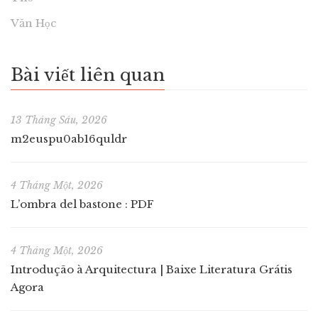
Văn Học
Bài viết liên quan
13 Tháng Sáu, 2026
m2euspu0ab16quldr
4 Tháng Một, 2026
L’ombra del bastone : PDF
4 Tháng Một, 2026
Introdução à Arquitectura | Baixe Literatura Grátis
Agora