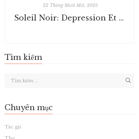
22 Tháng Mười Một, 2025
Soleil Noir: Depression Et Melancholie | [PDF]
Tìm kiếm
Chuyên mục
Tác giả
Thơ