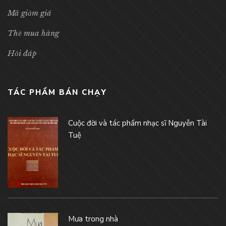
Mã giảm giá
Thẻ mua hàng
Hỏi đáp
TÁC PHẨM BÁN CHẠY
Cuộc đời và tác phẩm nhạc sĩ Nguyễn Tài
Tuệ
Mưa trong nhà