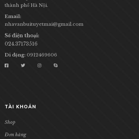
thành phố Hà Nội.
Email:
nhavanbuituyetmai@gmail.com
Số điện thoại:
024.37173516
Di động:
0912469606
TÀI KHOẢN
Shop
Đơn hàng