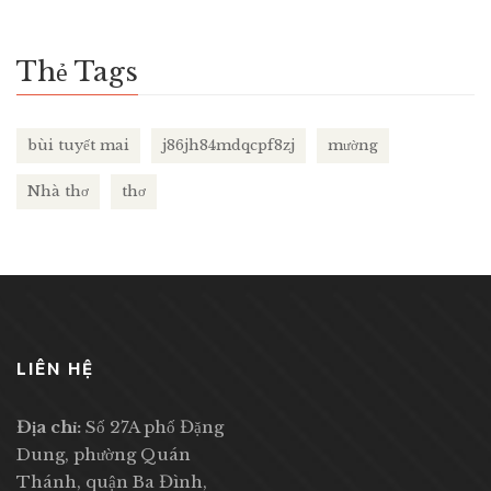
Thẻ Tags
bùi tuyết mai
j86jh84mdqcpf8zj
mường
Nhà thơ
thơ
LIÊN HỆ
Địa chỉ:
Số 27A phố Đặng
Dung, phường Quán
Thánh, quận Ba Đình,