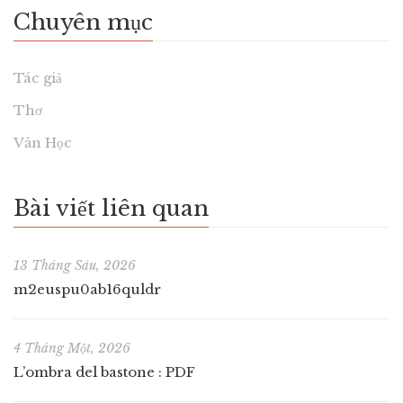
Chuyên mục
Tác giả
Thơ
Văn Học
Bài viết liên quan
13 Tháng Sáu, 2026
m2euspu0ab16quldr
4 Tháng Một, 2026
L’ombra del bastone : PDF