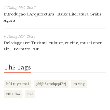
4 Tháng Một, 2026
Introdução à Arquitectura | Baixe Literatura Grátis
Agora
4 Tháng Một, 2026
Del viaggiare: Turismi, culture, cucine, musei open
air – Formato PDF
Thẻ Tags
bùi tuyết mai
j86jh84mdqcpf8zj
mường
Nhà thơ
thơ