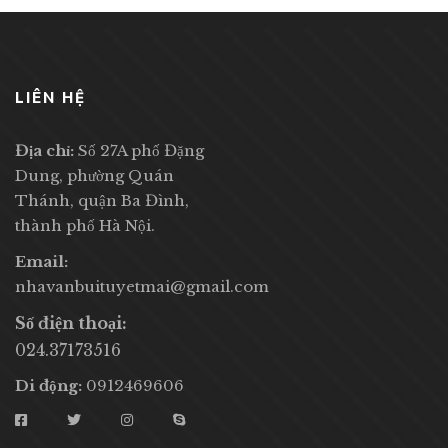
LIÊN HỆ
Địa chỉ:
Số 27A phố Đặng
Dung, phường Quán
Thánh, quận Ba Đình,
thành phố Hà Nội.
Email:
nhavanbuituyetmai@gmail.com
Số điện thoại:
024.37173516
Di động:
0912469606