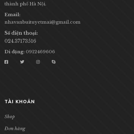
thành phố Hà Nội.
Email:
nhavanbuituyetmai@gmail.com
Số điện thoại:
024.37173516
Di động:
0912469606
TÀI KHOẢN
Shop
Đơn hàng