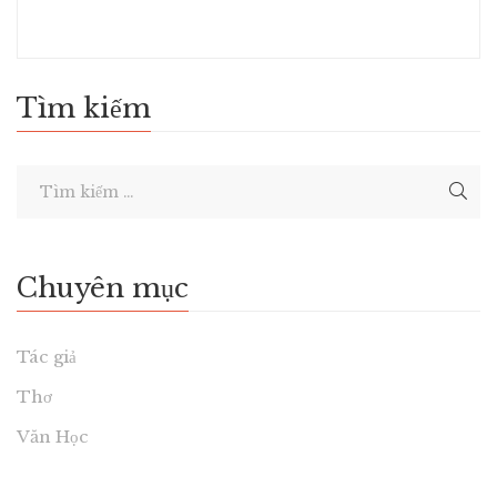
Tìm kiếm
Chuyên mục
Tác giả
Thơ
Văn Học