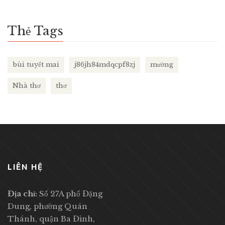
Thẻ Tags
bùi tuyết mai
j86jh84mdqcpf8zj
mường
Nhà thơ
thơ
LIÊN HỆ
Địa chỉ:
Số 27A phố Đặng
Dung, phường Quán
Thánh, quận Ba Đình,