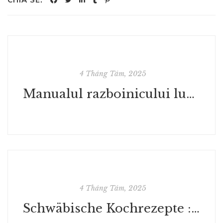
CHIA SẺ:
4 Tháng Tám, 2025
Manualul razboinicului luminii - Lecturi PDF nelimitate
4 Tháng Tám, 2025
Schwäbische Kochrezepte : (E-Book, PDF)